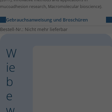
mucoadhesion research, Macromolecular bioscience).
Gebrauchsanweisung und Broschüren
®
Bestell-Nr.: Nicht mehr lieferbar
NasoDirect
104 KB
Packungsbeilage 077D8000
W
ie
b
e
w