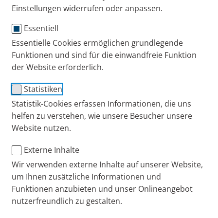
Einstellungen widerrufen oder anpassen.
Essentiell
Essentielle Cookies ermöglichen grundlegende
®
NasoDirect
Nasenspray
Funktionen und sind für die einwandfreie Funktion
der Website erforderlich.
Nasenspray ohne
Gewöhnungseffekt*
Statistiken
Statistik-Cookies erfassen Informationen, die uns
®
NasoDirect
bietet effektive Linderung von
helfen zu verstehen, wie unsere Besucher unsere
Rhinitissymptomen.
Website nutzen.
Befreit die Nase
Externe Inhalte
Löst den Schleim und wirkt abschwellend
Wir verwenden externe Inhalte auf unserer Website,
Ohne Gewöhnungseffekt*
um Ihnen zusätzliche Informationen und
Pflegt die angegriffene Nasenschleimhaut
Funktionen anzubieten und unser Onlineangebot
®
Mit natürlichem Captomucil
nutzerfreundlich zu gestalten.