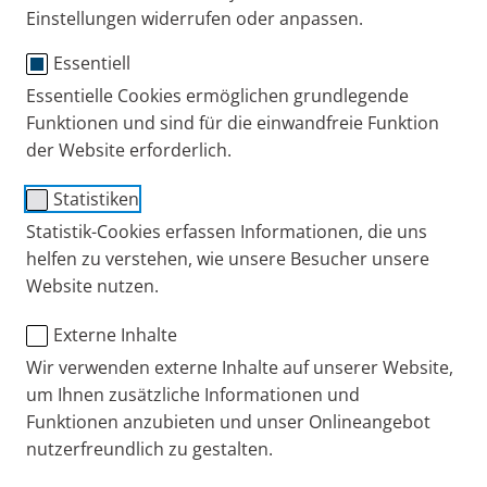
Einstellungen widerrufen oder anpassen.
Essentiell
Essentielle Cookies ermöglichen grundlegende
®
VORTEX
mit
Funktionen und sind für die einwandfreie Funktion
der Website erforderlich.
Kindermaske (1 – 4 Jahre)
Statistiken
Mit weicher Kindermaske
Statistik-Cookies erfassen Informationen, die uns
Die neuen Baby- und Kindermasken
helfen zu verstehen, wie unsere Besucher unsere
Website nutzen.
• Angenehmer Tragekomfort
• Effiziente Inhalation
Externe Inhalte
• Kinderleichte Hygiene
Wir verwenden externe Inhalte auf unserer Website,
um Ihnen zusätzliche Informationen und
Vorteile der VORTEX Inhalierhilfe
Funktionen anzubieten und unser Onlineangebot
nutzerfreundlich zu gestalten.
Ersatzteile
Die extra weichen Baby- und