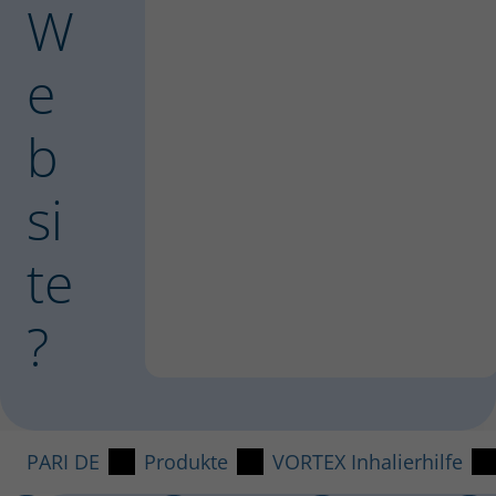
W
e
b
si
te
?
PARI DE
Produkte
VORTEX Inhalierhilfe