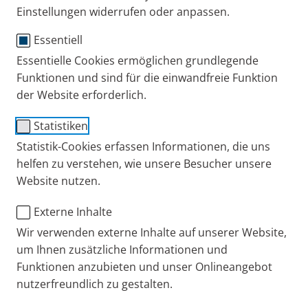
Einstellungen widerrufen oder anpassen.
Essentiell
Essentielle Cookies ermöglichen grundlegende
®
VORTEX
mit
Funktionen und sind für die einwandfreie Funktion
der Website erforderlich.
Erwachsenenmaske
Statistiken
Mit Erwachsenenmaske und der praktischen
Statistik-Cookies erfassen Informationen, die uns
Einhand-Bedienhilfe
helfen zu verstehen, wie unsere Besucher unsere
Website nutzen.
Vorteile der VORTEX Inhalierhilfe
Externe Inhalte
Ersatzteile
Die VORTEX ist für jedes Alter geeignet
Wir verwenden externe Inhalte auf unserer Website,
um Ihnen zusätzliche Informationen und
Dank des auswechselbaren Mundstücks und der
Zubehör
Funktionen anzubieten und unser Onlineangebot
abnehmbaren Baby-, Kinder- und
nutzerfreundlich zu gestalten.
Gebrauchsanweisung
Erwachsenenmaske wächst die VORTEX mit und