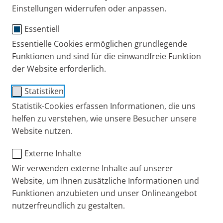
Einstellungen widerrufen oder anpassen.
Essentiell
PARI Prüfgerät PG 041
Essentielle Cookies ermöglichen grundlegende
Funktionen und sind für die einwandfreie Funktion
Analoges Betriebsdruckmessgerät für
der Website erforderlich.
Kompressoren, mit Referenzdüse 0,48 mm.
Statistiken
Statistik-Cookies erfassen Informationen, die uns
Das PARI Prüfgerät eignet sich übrigens auch zur
helfen zu verstehen, wie unsere Besucher unsere
Überprüfung von PARI Kompressoren im Rahmen
Website nutzen.
eines Aktionstages in Ihrer Apotheke.
Externe Inhalte
Wir verwenden externe Inhalte auf unserer
Ersatzteile
Website, um Ihnen zusätzliche Informationen und
Funktionen anzubieten und unser Onlineangebot
Gebrauchsanweisung
nutzerfreundlich zu gestalten.
PARI Prüfgerät PG041
Bestell-Nr.: 007B0001
502 KB