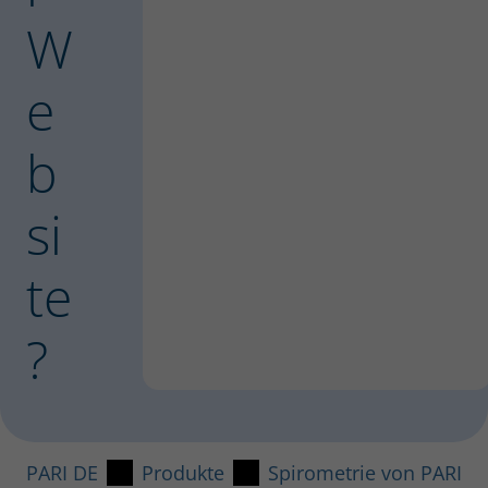
W
e
b
si
te
?
PARI DE
Produkte
Spirometrie von PARI