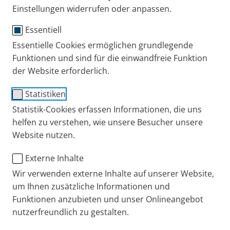
dem
my
SpiroSense ein verordnungsfähiges
Einstellungen widerrufen oder anpassen.
Heimspirometer anbieten. Wir sind davon überzeugt,
Essentiell
dass Patienten mit Atemwegserkrankungen von
Essentielle Cookies ermöglichen grundlegende
regelmäßigen Messungen ähnlich profitieren, wie
Funktionen und sind für die einwandfreie Funktion
Hypertoniker von
der Website erforderlich.
regelmäßigen Blutdruckmessungen.
Statistiken
Spirometrie leicht gemacht
Statistik-Cookies erfassen Informationen, die uns
helfen zu verstehen, wie unsere Besucher unsere
Erleben Sie, wie leicht Spirometrie sein kann – mit
Website nutzen.
unseren intuitiven und
bedienungsfreundlichen Spirometern für Arzt und
Externe Inhalte
Patient sowie unseren zusätzlichen
Wir verwenden externe Inhalte auf unserer Website,
Serviceleistungen.
um Ihnen zusätzliche Informationen und
Funktionen anzubieten und unser Onlineangebot
nutzerfreundlich zu gestalten.