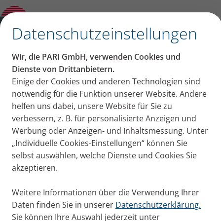
PARI PEAK FLOW AIR
✕
Datenschutzeinstellungen
Spirometrie von PARI
Wir, die PARI GmbH, verwenden Cookies und
Dienste von Drittanbietern.
Einige der Cookies und anderen Technologien sind
notwendig für die Funktion unserer Website. Andere
helfen uns dabei, unsere Website für Sie zu
verbessern, z. B. für personalisierte Anzeigen und
Werbung oder Anzeigen- und Inhaltsmessung. Unter
Spirometrie von PARI
„Individuelle Cookies-Einstellungen“ können Sie
selbst auswählen, welche Dienste und Cookies Sie
akzeptieren.
Maximale Nutzerfreundlichkeit und Technologie auf
dem neuesten Stand – dafür steht die Diagnostik bei
Weitere Informationen über die Verwendung Ihrer
PARI. Außerdem gehen wir bei der Vernetzung von
Daten finden Sie in unserer
Datenschutzerklärung.
Arzt und Patient neue Wege, indem wir mit
Sie können Ihre Auswahl jederzeit unter