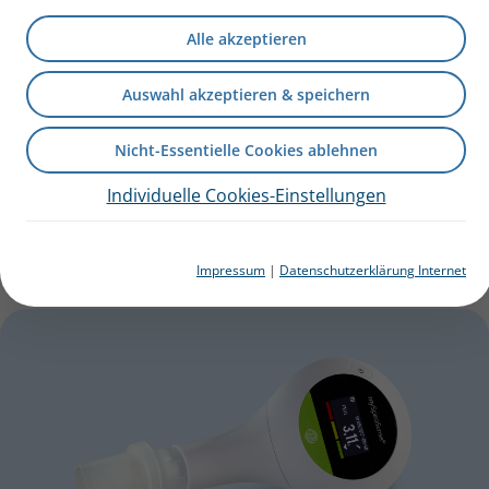
Alle akzeptieren
Auswahl akzeptieren & speichern
Nicht-Essentielle Cookies ablehnen
SpiroSense
Pro
Individuelle Cookies-Einstellungen
Das professionelle PC-Spirometer für den Arzt mit intuitiver
Bedienung und neuartiger Messtechnologie.
Impressum
|
Datenschutzerklärung Internet