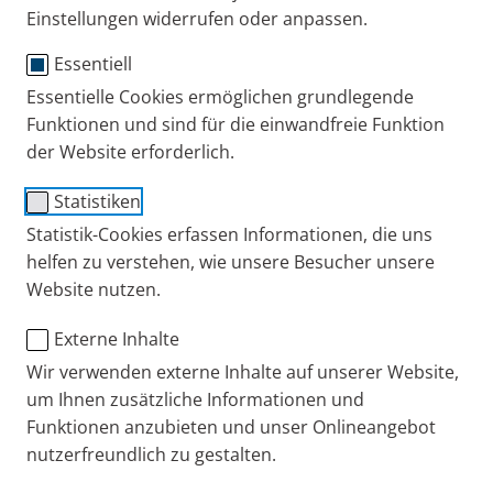
Einstellungen widerrufen oder anpassen.
Essentiell
Essentielle Cookies ermöglichen grundlegende
®
PARI PEP
S System mit
Funktionen und sind für die einwandfreie Funktion
der Website erforderlich.
Druckanzeiger
Statistiken
Geeignet für diese Vernebler:
Statistik-Cookies erfassen Informationen, die uns
PARI LC SPRINT, PARI LC SPRINT SP, PARI LC SPRINT
helfen zu verstehen, wie unsere Besucher unsere
CENTRAL, PARI LC PLUS.
Website nutzen.
Nicht kombinierbar mit PARI LC SPRINT SINUS,
Externe Inhalte
PARI LC SPRINT Xlent, PARI LC SPRINT Tracheo
Wir verwenden externe Inhalte auf unserer Website,
sowie mit allen PARI BABY Verneblern.
um Ihnen zusätzliche Informationen und
Funktionen anzubieten und unser Onlineangebot
Ersatzteile
nutzerfreundlich zu gestalten.
Gebrauchsanweisung