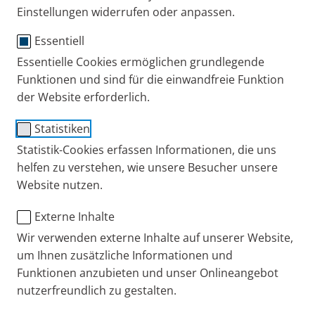
Einstellungen widerrufen oder anpassen.
Essentiell
Essentielle Cookies ermöglichen grundlegende
®
PARI LC SPRINT
Funktionen und sind für die einwandfreie Funktion
der Website erforderlich.
Klinikpackung
Statistiken
Anwender
Statistik-Cookies erfassen Informationen, die uns
Für Kinder ab 4 Jahren und Erwachsene zur
helfen zu verstehen, wie unsere Besucher unsere
Behandlung des zentralen Bereichs der Lunge.
Website nutzen.
Externe Inhalte
Ausstattung
Wir verwenden externe Inhalte auf unserer Website,
Düsenvernebler (blauer Düsenaufsatz) mit
um Ihnen zusätzliche Informationen und
Ventilsystem und Mundstück universell ohne
Funktionen anzubieten und unser Onlineangebot
Anschlussschlauch, 10er Packung.
nutzerfreundlich zu gestalten.