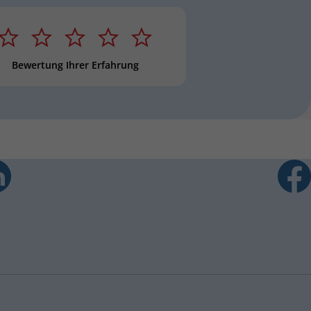
 Stern
2 Sterne
3 Sterne
4 Sterne
5 Sterne
Sternebewertung
Bewertung Ihrer Erfahrung