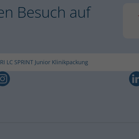
en Besuch auf
73 %
1
lbutamol).
n der Apotheke erhältlich. In allen
RI LC SPRINT Junior Klinikpackung
eweiligen PARI Vertreter direkt vor Ort