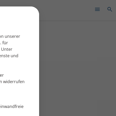
✕
on unserer
. für
 Unter
ienste und
er
en widerrufen
einwandfreie