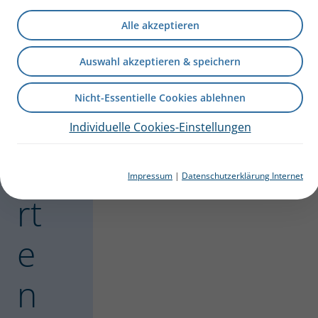
ie
Alle akzeptieren
b
Auswahl akzeptieren & speichern
e
Nicht-Essentielle Cookies ablehnen
w
Individuelle Cookies-Einstellungen
e
Impressum
|
Datenschutzerklärung Internet
rt
e
n