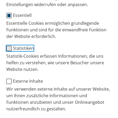
Einstellungen widerrufen oder anpassen.
Essentiell
PARI CENTRAL Clip
Essentielle Cookies ermöglichen grundlegende
Funktionen und sind für die einwandfreie Funktion
Anwender
der Website erforderlich.
Praktische Halterung für PARI LC SPRINT bzw. PARI
Statistiken
LC PLUS Vernebler und Anschluss­schlauch am PARI
Statistik-Cookies erfassen Informationen, die uns
CENTRAL, 5er Pack.
helfen zu verstehen, wie unsere Besucher unsere
Website nutzen.
Gebrauchsanweisung
Externe Inhalte
PARI CENTRAL Clip
Bestell-Nr.: 058G2001
201 KB
Gebrauchsanweisung 058D0013-B-07/11
Wir verwenden externe Inhalte auf unserer Website,
um Ihnen zusätzliche Informationen und
W
Funktionen anzubieten und unser Onlineangebot
nutzerfreundlich zu gestalten.