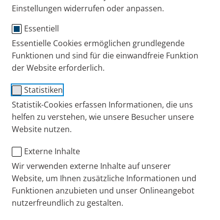
Einstellungen widerrufen oder anpassen.
Essentiell
Essentielle Cookies ermöglichen grundlegende
®
VORTEX
Mundstück
Funktionen und sind für die einwandfreie Funktion
der Website erforderlich.
(10er Pack)
Statistiken
mit Ventil
Statistik-Cookies erfassen Informationen, die uns
Bestell-Nr.: 051G5101
helfen zu verstehen, wie unsere Besucher unsere
PZN: 12453385
Website nutzen.
PARI DE
Produkte
Ersatzteile und Zubehör
Externe Inhalte
Wir verwenden externe Inhalte auf unserer
Website, um Ihnen zusätzliche Informationen und
Funktionen anzubieten und unser Onlineangebot
+49 (0) 8151 279 279
nutzerfreundlich zu gestalten.