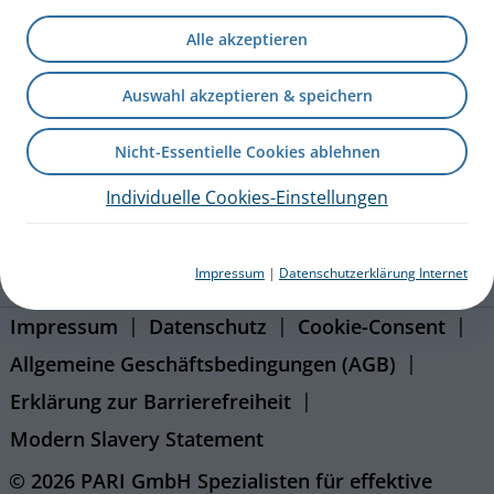
Kontakt
Alle akzeptieren
Blog
Auswahl akzeptieren & speichern
Karriere
Nicht-Essentielle Cookies ablehnen
Presseportal
Individuelle Cookies-Einstellungen
eFlow Partnering
Impressum
|
Datenschutzerklärung Internet
PARI International
Impressum
Datenschutz
Cookie-Consent
Allgemeine Geschäftsbedingungen (AGB)
Erklärung zur Barrierefreiheit
Modern Slavery Statement
© 2026 PARI GmbH Spezialisten für effektive