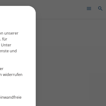
✕
on unserer
. für
 Unter
ienste und
er
en widerrufen
einwandfreie