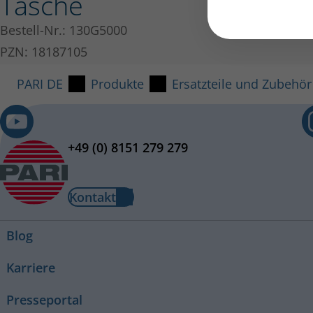
Tasche
Bestell-Nr.: 130G5000
PZN: 18187105
PARI DE
Produkte
Ersatzteile und Zubehör
+49 (0) 8151 279 279
Kontakt
Blog
Karriere
Presseportal