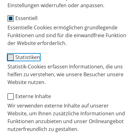
Einstellungen widerrufen oder anpassen.
Essentiell
SpiroSense Year Pack
Essentielle Cookies ermöglichen grundlegende
Funktionen und sind für die einwandfreie Funktion
(inkl. Sensor)
der Website erforderlich.
Bestell-Nr.: 120G1120
Statistiken
Statistik-Cookies erfassen Informationen, die uns
PARI DE
Produkte
Ersatzteile und Zubehör
helfen zu verstehen, wie unsere Besucher unsere
Website nutzen.
Externe Inhalte
+49 (0) 8151 279 279
Wir verwenden externe Inhalte auf unserer
Website, um Ihnen zusätzliche Informationen und
Funktionen anzubieten und unser Onlineangebot
Kontakt
nutzerfreundlich zu gestalten.
Blog