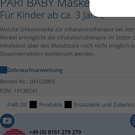
PARI BABY Maske Größe 3
Für Kinder ab ca. 3 Jahre
Weiche Silikonmaske zur Inhalationstherapie bei A
Winkel ermöglicht die Inhalationstherapie im Sitzen
Inhalation über das Mundstück noch nicht möglich is
Düsenverneblern kombiniert werden.
Gebrauchsanweisung
PARI BABY Maske Größe 0-3
Bestell-Nr.: 041G0903
Gebrauchsanweisung – 041D2100-B 2024-06-03
PZN: 19136541
PARI DE
Produkte
Ersatzteile und Zubehör
+49 (0) 8151 279 279