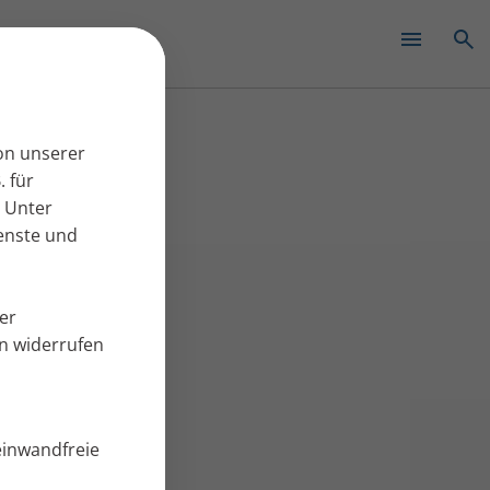
✕
on unserer
. für
 Unter
ienste und
er
en widerrufen
einwandfreie