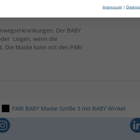
 mit BABY Winkel
Impressum
|
Datensc
temwegserkrankungen. Der BABY
 oder Liegen, wenn die
t. Die Maske kann mit den PARI
441 KB
PARI BABY Maske Größe 3 mit BABY Winkel