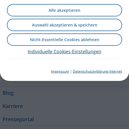
PARI BABY Maske Größe 0-3
Bestell-Nr.: 041G0902
Alle akzeptieren
441 KB
Gebrauchsanweisung – 041D2100-B 2024-06-03
PZN: 19136535
Auswahl akzeptieren & speichern
PARI DE
Produkte
Ersatzteile und Zubehör
Nicht-Essentielle Cookies ablehnen
Individuelle Cookies-Einstellungen
+49 (0) 8151 279 279
Impressum
|
Datenschutzerklärung Internet
Kontakt
Blog
Karriere
Presseportal