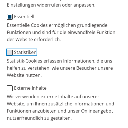
Einstellungen widerrufen oder anpassen.
Essentiell
PARI BABY Maske Größe 2
Essentielle Cookies ermöglichen grundlegende
Funktionen und sind für die einwandfreie Funktion
mit BABY Winkel
der Website erforderlich.
Für Babys und Kinder von ca. 1
Statistiken
Statistik-Cookies erfassen Informationen, die uns
bis 3 Jahre
helfen zu verstehen, wie unsere Besucher unsere
Website nutzen.
Weiche Silikonmaske zur Inhalationstherapie bei
Atemwegserkrankungen. Der BABY Winkel
Externe Inhalte
ermöglicht die Inhalationstherapie im Sitzen oder
Wir verwenden externe Inhalte auf unserer
Liegen. Die Maske kann mit den PARI
Website, um Ihnen zusätzliche Informationen und
Düsenverneblern kombiniert werden.
Funktionen anzubieten und unser Onlineangebot
nutzerfreundlich zu gestalten.
Gebrauchsanweisung