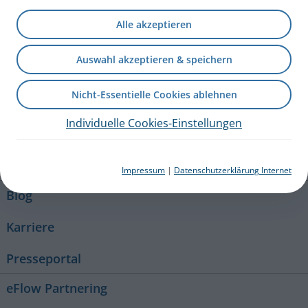
Gebrauchsanweisung – 041D2100-B 2024-06-03
PZN: 19136529
Alle akzeptieren
PARI DE
Produkte
Ersatzteile und Zubehör
Auswahl akzeptieren & speichern
Nicht-Essentielle Cookies ablehnen
+49 (0) 8151 279 279
Individuelle Cookies-Einstellungen
Kontakt
Impressum
|
Datenschutzerklärung Internet
Blog
Karriere
Presseportal
eFlow Partnering