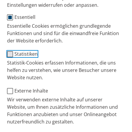
Einstellungen widerrufen oder anpassen.
Essentiell
PARI BABY Maske Größe 1
Essentielle Cookies ermöglichen grundlegende
Funktionen und sind für die einwandfreie Funktion
mit BABY Winkel
der Website erforderlich.
Für Babys bis ca. 1 Jahr
Statistiken
Statistik-Cookies erfassen Informationen, die uns
Weiche Silikonmaske zur Inhalationstherapie bei
helfen zu verstehen, wie unsere Besucher unsere
Website nutzen.
Atemwegserkrankungen. Der BABY Winkel
ermöglicht die Inhalationstherapie im Sitzen oder
Externe Inhalte
Liegen. Die Maske kann mit den PARI
Wir verwenden externe Inhalte auf unserer
Düsenverneblern kombiniert werden.
Website, um Ihnen zusätzliche Informationen und
Funktionen anzubieten und unser Onlineangebot
Gebrauchsanweisung
nutzerfreundlich zu gestalten.
PARI BABY Maske Größe 0-3
Bestell-Nr.: 041G0901
441 KB