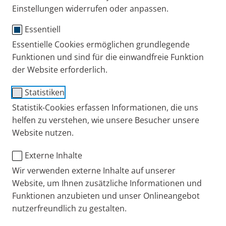
Einstellungen widerrufen oder anpassen.
Essentiell
LC Unterbrecher
Essentielle Cookies ermöglichen grundlegende
Funktionen und sind für die einwandfreie Funktion
für Vernebler der PARI LC
der Website erforderlich.
SPRINT und PARI LC PLUS
Statistiken
Familie
Statistik-Cookies erfassen Informationen, die uns
helfen zu verstehen, wie unsere Besucher unsere
Website nutzen.
Gebrauchsanweisung
PARI LC Unterbrecher
Bestell-Nr.: 022G1000
Externe Inhalte
188 KB
Gebrauchsanweisung – 022D0001-D-01/15
PZN: 08613417
Wir verwenden externe Inhalte auf unserer
Website, um Ihnen zusätzliche Informationen und
PARI DE
Produkte
Ersatzteile und Zubehör
Funktionen anzubieten und unser Onlineangebot
nutzerfreundlich zu gestalten.