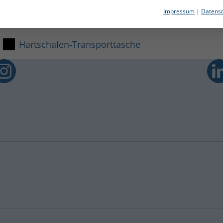
che
Impressum
|
Datensc
Hartschalen-Transporttasche