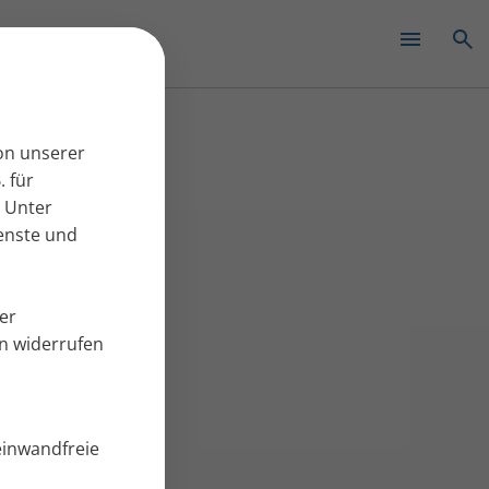
✕
on unserer
. für
 Unter
ienste und
er
en widerrufen
einwandfreie