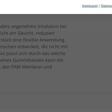
nkel
Impressum
|
Datensc
nders angenehme Inhalation bei
cht am Gesicht, reduziert
lstück eine flexible Anwendung
enschen entwickelt, die nicht mit
ie passt sich durch das weiche
fe eines Gummibandes kann die
it den PARI Membran und
 Kids / PARI SMARTMASK
865 KB