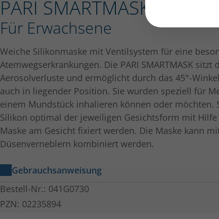
®
PARI SMARTMASK
mit Wi
Für Erwachsene
Weiche Silikonmaske mit Ventilsystem für eine beso
Atemwegserkrankungen. Die PARI SMARTMASK sitzt di
Aerosolverluste und ermöglicht durch das 45°-Winke
auch in liegender Position. Sie wurden speziell für M
einem Mundstück inhalieren können oder möchten. S
Silikon optimal der jeweiligen Gesichtsform mit Hil
Maske am Gesicht fixiert werden. Die Maske kann m
Düsenverneblern kombiniert werden.
Gebrauchsanweisung
PARI SMARTMASK Baby / PARI SMARTMASK
Bestell-Nr.: 041G0730
Gebrauchsanweisung – 041D4000-B de 2024-11-05
PZN: 02235894