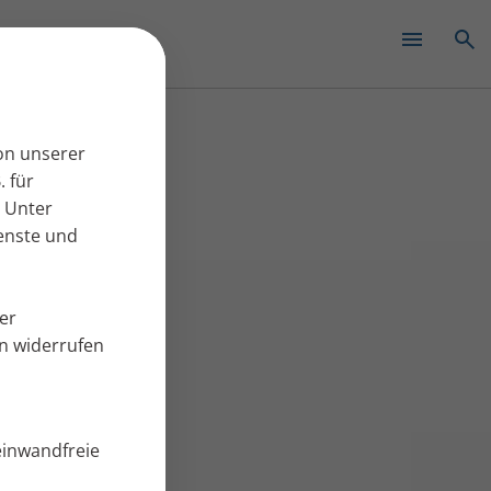
✕
on unserer
. für
 Unter
ienste und
er
en widerrufen
einwandfreie