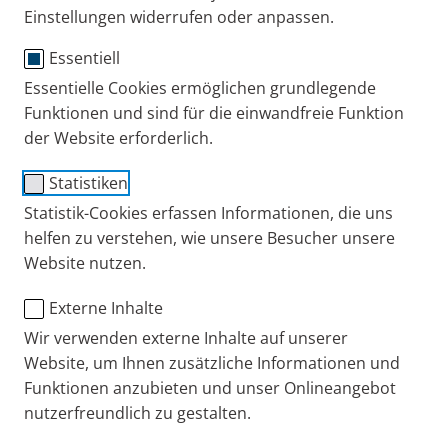
Einstellungen widerrufen oder anpassen.
Essentiell
Essentielle Cookies ermöglichen grundlegende
®
PARI BOY
free
Funktionen und sind für die einwandfreie Funktion
der Website erforderlich.
Tragetasche
Statistiken
Bestell-Nr.: 055G8200
Statistik-Cookies erfassen Informationen, die uns
PZN: 14047531
helfen zu verstehen, wie unsere Besucher unsere
Website nutzen.
PARI DE
Produkte
Ersatzteile und Zubehör
Externe Inhalte
Wir verwenden externe Inhalte auf unserer
+49 (0) 8151 279 279
Website, um Ihnen zusätzliche Informationen und
Funktionen anzubieten und unser Onlineangebot
nutzerfreundlich zu gestalten.
Kontakt