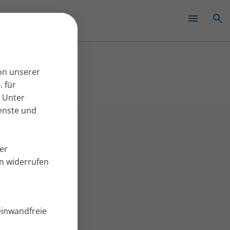
✕
on unserer
. für
 Unter
ienste und
er
en widerrufen
einwandfreie