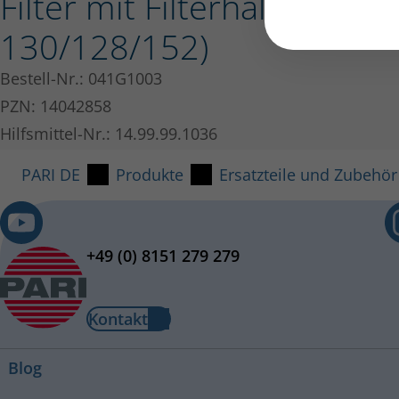
Filter mit Filterhalter fü
130/128/152)
Bestell-Nr.: 041G1003
PZN: 14042858
Hilfsmittel-Nr.: 14.99.99.1036
PARI DE
Produkte
Ersatzteile und Zubehör
+49 (0) 8151 279 279
Kontakt
Blog