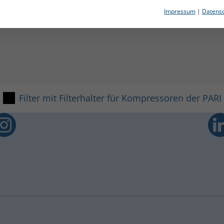
r Kompressoren der PARI BO
Impressum
|
Datensc
Filter mit Filterhalter für Kompressoren der PAR