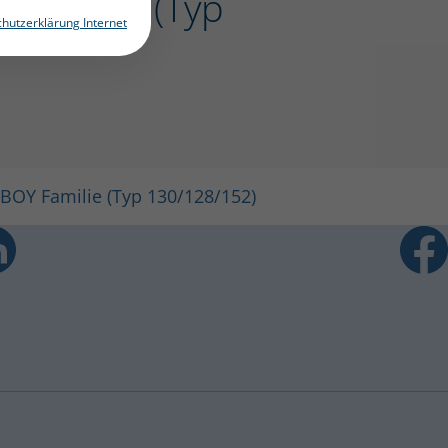
Y Familie (Typ
hutzerklärung Internet
I BOY Familie (Typ 130/128/152)