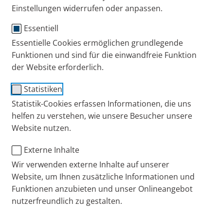
Einstellungen widerrufen oder anpassen.
Essentiell
easycare
Essentielle Cookies ermöglichen grundlegende
Funktionen und sind für die einwandfreie Funktion
Reinigungshilfe für
der Website erforderlich.
®
eFlow
rapid Aerosolerzeuger
Statistiken
Statistik-Cookies erfassen Informationen, die uns
Gebrauchsanweisung
helfen zu verstehen, wie unsere Besucher unsere
Website nutzen.
easycare Cleaning aid for aerosol head
Bestell-Nr.: 078G6100
11 MB
Instructions for use 078D1014-F-2022-11
Externe Inhalte
PARI DE
Produkte
Ersatzteile und Zubehör
Wir verwenden externe Inhalte auf unserer
Website, um Ihnen zusätzliche Informationen und
Funktionen anzubieten und unser Onlineangebot
+49 (0) 8151 279 279
nutzerfreundlich zu gestalten.