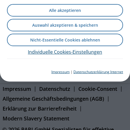
Kontakt
Alle akzeptieren
Blog
Auswahl akzeptieren & speichern
Karriere
Nicht-Essentielle Cookies ablehnen
Presseportal
Individuelle Cookies-Einstellungen
eFlow Partnering
Impressum
|
Datenschutzerklärung Internet
PARI International
Impressum
Datenschutz
Cookie-Consent
Allgemeine Geschäftsbedingungen (AGB)
Erklärung zur Barrierefreiheit
Modern Slavery Statement
© 2026 PARI GmbH Spezialisten für effektive