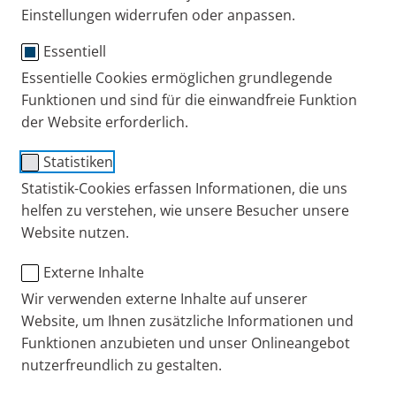
Ihre PARI GmbH
Einstellungen widerrufen oder anpassen.
Essentiell
Zurück zur PARI Internetseite
Essentielle Cookies ermöglichen grundlegende
Funktionen und sind für die einwandfreie Funktion
PARI DE
Kontakt
PARI Kontakt – Vielen Dan
der Website erforderlich.
Statistiken
Statistik-Cookies erfassen Informationen, die uns
+49 (0) 8151 279 279
helfen zu verstehen, wie unsere Besucher unsere
Website nutzen.
Kontakt
Externe Inhalte
Wir verwenden externe Inhalte auf unserer
Blog
Website, um Ihnen zusätzliche Informationen und
Funktionen anzubieten und unser Onlineangebot
Karriere
nutzerfreundlich zu gestalten.
Presseportal