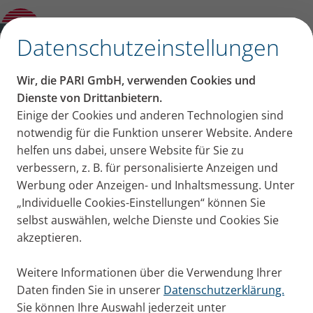
Blog
Öffne Untermenü
✕
Datenschutzeinstellungen
Vielen Dank für Ihre E-Mail
Wir, die PARI GmbH, verwenden Cookies und
Dienste von Drittanbietern.
Wir werden Ihre Anfrage schnellstmöglich
Einige der Cookies und anderen Technologien sind
bearbeiten.
notwendig für die Funktion unserer Website. Andere
helfen uns dabei, unsere Website für Sie zu
PARI ist stets bemüht, Anfragen so schnell als
verbessern, z. B. für personalisierte Anzeigen und
möglich zu beantworten. Sollte es dennoch zu
Werbung oder Anzeigen- und Inhaltsmessung. Unter
Verzögerungen bei der Beantwortung Ihrer Frage
„Individuelle Cookies-Einstellungen“ können Sie
kommen, prüfen Sie bitte ob unsere Antwort
selbst auswählen, welche Dienste und Cookies Sie
vielleicht versehentlich in Ihrem Spam-Ordner
akzeptieren.
abgelegt wurde!
Weitere Informationen über die Verwendung Ihrer
Daten finden Sie in unserer
Datenschutzerklärung.
Mit freundlichen Grüßen
Sie können Ihre Auswahl jederzeit unter