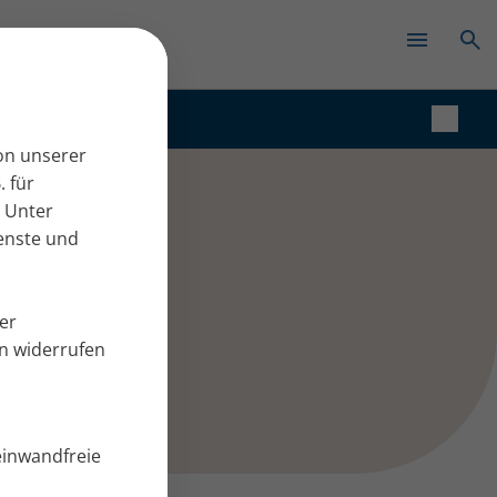
✕
on unserer
. für
htig ist
 Unter
ienste und
er
en widerrufen
einwandfreie