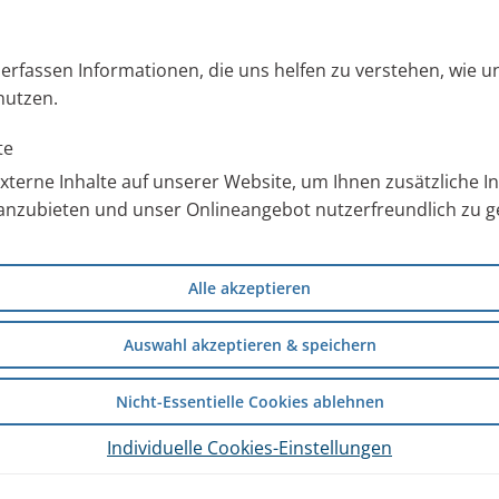
s erfassen Informationen, die uns helfen zu verstehen, wie 
nutzen.
Schleim in den Nebenhöhlen
te
euchten. Dampfinhalation mit
terne Inhalte auf unserer Website, um Ihnen zusätzliche 
gezielte Verneblung in die
anzubieten und unser Onlineangebot nutzerfreundlich zu ge
age, ob Salzlösungen oder
Alle akzeptieren
iche überhaupt ausreichend
rbindungsgänge mit der
Auswahl akzeptieren & speichern
en oder enge Ostien können den
Nicht-Essentielle Cookies ablehnen
Individuelle Cookies-Einstellungen