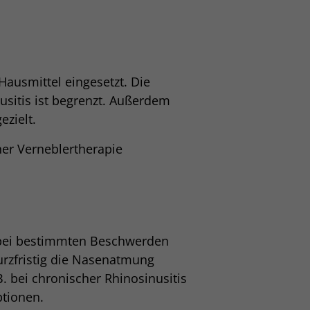
ausmittel eingesetzt. Die
usitis ist begrenzt. Außerdem
zielt.
her Verneblertherapie
bei bestimmten Beschwerden
urzfristig die Nasenatmung
. bei chronischer Rhinosinusitis
ptionen.