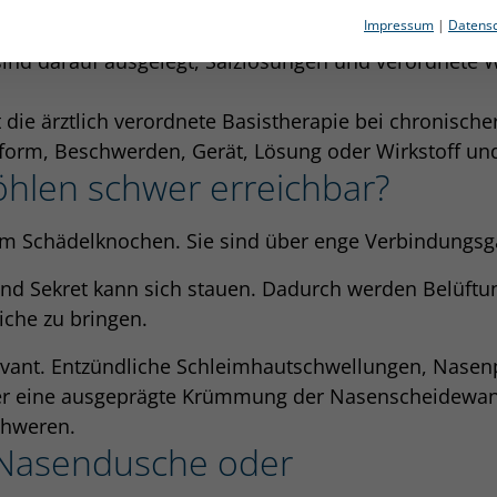
pie sind nicht dasselbe.
Impressum
|
Datensc
m in der vorderen Nasenhöhle und erreichen die Na
sind darauf ausgelegt, Salzlösungen und verordnete W
 die ärztlich verordnete Basistherapie bei chronischer
sform, Beschwerden, Gerät, Lösung oder Wirkstoff un
len schwer erreichbar?
im Schädelknochen. Sie sind über enge Verbindungsg
nd Sekret kann sich stauen. Dadurch werden Belüftung
iche zu bringen.
elevant. Entzündliche Schleimhautschwellungen, Nas
r eine ausgeprägte Krümmung der Nasenscheidewand 
chweren.
 Nasendusche oder