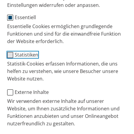
Einstellungen widerrufen oder anpassen.
PARI verlängert die Garantie für Ihr
kompressorbetriebenes
Essentiell
Essentielle Cookies ermöglichen grundlegende
Inhalationsgerät um ein weiteres Jahr.
Funktionen und sind für die einwandfreie Funktion
der Website erforderlich.
Ihren persönlichen PARI Gerätepass haben Sie schon
erhalten. Nach einem Jahr steht der kostenlose
Statistiken
Check Ihres Kompressors an. Wir erinnern Sie daran.
Statistik-Cookies erfassen Informationen, die uns
helfen zu verstehen, wie unsere Besucher unsere
Website nutzen.
Registrieren Sie sich hier und PARI
erinnert Sie einmal jährlich per E-Mail
Externe Inhalte
an Ihren Kompressor-Check.
Wir verwenden externe Inhalte auf unserer
Website, um Ihnen zusätzliche Informationen und
Funktionen anzubieten und unser Onlineangebot
Nach der Garantiezeit erlischt die
nutzerfreundlich zu gestalten.
Erinnerungsfunktion automatisch.