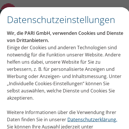
Warum Asthmasymptome am Abend
zunehmen
✕
Datenschutzeinstellungen
Inhalt auf dieser Seite
Wir, die PARI GmbH, verwenden Cookies und Dienste
Husten abends und im
von Drittanbietern.
Einige der Cookies und anderen Technologien sind
Warum sind Husten und Atemnot nachts
Bett schlimmer: Warum
notwendig für die Funktion unserer Website. Andere
schlimmer?
Weitere Ursachen neben Tag-Nacht-
helfen uns dabei, unsere Website für Sie zu
Asthmasymptome am
Rhythmus?
verbessern, z. B. für personalisierte Anzeigen und
Was tun gegen nächtlichen Husten?
Werbung oder Anzeigen- und Inhaltsmessung. Unter
Abend zunehmen
„Individuelle Cookies-Einstellungen“ können Sie
selbst auswählen, welche Dienste und Cookies Sie
Warum werden Husten und Asthma abends und
akzeptieren.
nachts schlimmer? Lungenfacharzt Prof. Dr. Rainald
Fischer zeigt, was man dagegen tun kann.
Weitere Informationen über die Verwendung Ihrer
Publiziert
Do. 05. Oktober 2023
Daten finden Sie in unserer
Datenschutzerklärung.
Sie können Ihre Auswahl jederzeit unter