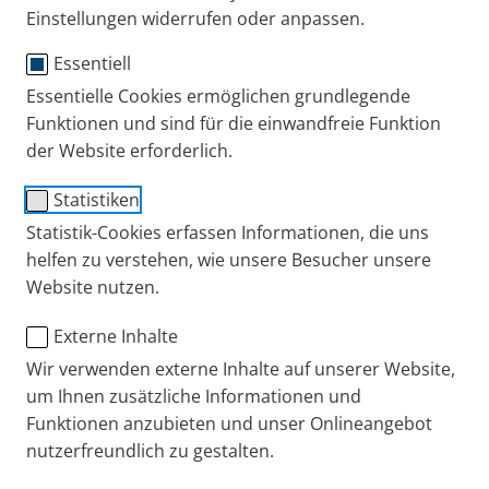
Asthma
Experten-Interviews
Einstellungen widerrufen oder anpassen.
Essentiell
Essentielle Cookies ermöglichen grundlegende
Funktionen und sind für die einwandfreie Funktion
der Website erforderlich.
Statistiken
Statistik-Cookies erfassen Informationen, die uns
helfen zu verstehen, wie unsere Besucher unsere
Husten, Atemnot, Brustenge, Giemen und andere
Website nutzen.
asthmatische Beschwerden entstehen abends und
Externe Inhalte
nachts häufiger als tagsüber. Dies kann zu
Wir verwenden externe Inhalte auf unserer Website,
Schlafstörungen führen und für Betroffene sehr
um Ihnen zusätzliche Informationen und
belastbar sein. Im Interview erklärt Lungenfacharzt
Funktionen anzubieten und unser Onlineangebot
Prof. Dr. Rainald Fischer das Phänomen und zeigt,
nutzerfreundlich zu gestalten.
was Menschen mit
Asthma
gegen Husten und