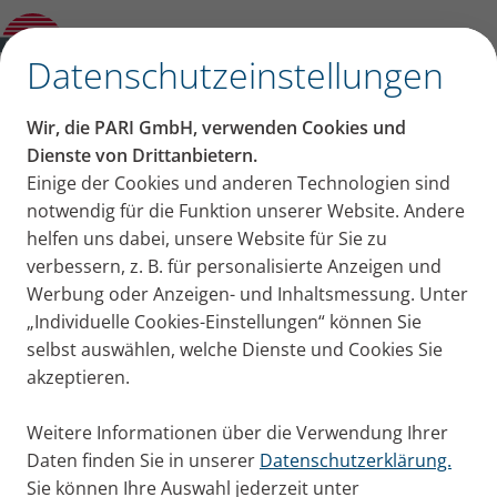
Inhalation bei Kindern
✕
Datenschutzeinstellungen
Inhalt auf dieser Seite
Wir, die PARI GmbH, verwenden Cookies und
Rezidivierende
Dienste von Drittanbietern.
Einige der Cookies und anderen Technologien sind
Was ist ein primärer Immundefekt (PID)?
Atemwegsinfekte –
notwendig für die Funktion unserer Website. Andere
Wie häufig sind primäre Immundefekte?
Klinische Evaluation und Diagnose eines
helfen uns dabei, unsere Website für Sie zu
Diagnostik und Therapie
Immundefekts
verbessern, z. B. für personalisierte Anzeigen und
Therapie bei Patienten mit gewöhnlichem
Werbung oder Anzeigen- und Inhaltsmessung. Unter
variablem Immundefekt (CVID)
„Individuelle Cookies-Einstellungen“ können Sie
Inhalation isotoner Salzlösungen zur
selbst auswählen, welche Dienste und Cookies Sie
Verbeugung rezidivierender
akzeptieren.
Atemwegsinfekte
Inhalation von hypertoner
Weitere Informationen über die Verwendung Ihrer
Kochsalzlösung zur Sekretolyse
Daten finden Sie in unserer
Datenschutzerklärung.
Darauf kommt es bei der Ver­ordnung des
Sie können Ihre Auswahl jederzeit unter