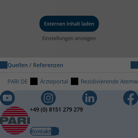
Externen Inhalt laden
Einstellungen anzeigen
Quellen / Referenzen
[1] S2k-Leitlinie: Diagnostik auf Vorliegen eines
PARI DE
Ärzteportal
Rezidivierende Atemw
primären Immundefekts.10/2017
[2] De Rose V et al. Airway epithelium dysfunctions in
+49 (0) 8151 279 279
cystic fibrosis and COPD. In: Hindawi Limited (Hrsg.):
Mediators of Inflammation. Band 2018, Nr. 1309746, 8.
April 2018.
Kontakt