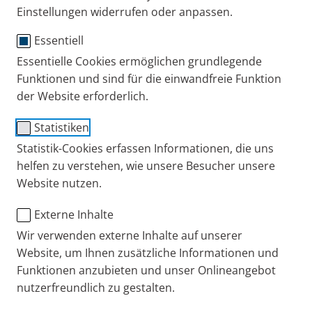
Inhalations­geräts an
Einstellungen widerrufen oder anpassen.
Inhalationstherapie bei gängigen
Kinder erleben durchschnittlich 6-8
Atemwegserkrankungen
Essentiell
Atemwegsinfektionen im Jahr, sodass diese der
Fazit:
Essentielle Cookies ermöglichen grundlegende
Hauptgrund für Konsultationen in der Arztpraxis
Funktionen und sind für die einwandfreie Funktion
sind. Wann sollte man als behandelnder Arzt an
der Website erforderlich.
einen primären Immundefekt (PID) als Ursache
denken, und wie erfolgt in einem solchen Fall die
Statistiken
Diagnostik? Was kann man zur Vorbeugung und
Statistik-Cookies erfassen Informationen, die uns
Behandlung häufiger Infekte mit oder ohne
helfen zu verstehen, wie unsere Besucher unsere
Immundefekt tun? Diesen Fragen gingen Prof. Dr.
Website nutzen.
Hauck und Dr. Manfred Praun im CME-Webinar der
Externe Inhalte
PARI Akademie vom 29.11.2023 auf den Grund.
Wir verwenden externe Inhalte auf unserer
Was ist ein primärer
Website, um Ihnen zusätzliche Informationen und
Funktionen anzubieten und unser Onlineangebot
Immundefekt (PID)?
nutzerfreundlich zu gestalten.