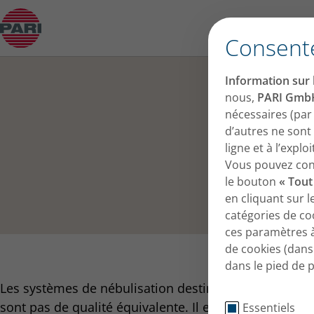
Quels sont les différents types de systèmes de 
Consent
Information sur l
nous,
PARI Gmb
nécessaires (par
d’autres ne sont
ligne et à l’expl
Vous pouvez conse
le bouton
« Tout
en cliquant sur 
catégories de co
ces paramètres 
de cookies (dans 
dans le pied de 
Les systèmes de nébulisation destinés aux traitemen
sont pas de qualité équivalente. Il existe plusieurs 
Essentiels