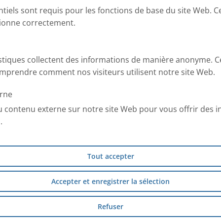
ntiels sont requis pour les fonctions de base du site Web. C
tionne correctement.
e succès de la thérapie : c’est la
par minute. Ce paramètre
 médicaments qui sont inhalées
istiques collectent des informations de manière anonyme. C
mprendre comment nos visiteurs utilisent notre site Web.
 ?
rne
u contenu externe sur notre site Web pour vous offrir des 
rd être calme et détendu.
.
. L’important est de s’assurer de
Tout accepter
ieurs facteurs pour atteindre
Accepter et enregistrer la sélection
Refuser