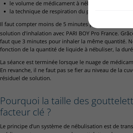
le volume de médicament à nébuliser,
la technique de respiration du patient.
Il faut compter moins de 5 minutes pour inhaler corre
solution d'inhalation avec PARI BOY Pro France. Grâc
faut que 3 minutes pour inhaler la même quantité. Né
fonction de la quantité de liquide à nébuliser, la dur
La séance est terminée lorsque le nuage de médicame
En revanche, il ne faut pas se fier au niveau de la cu
résiduel de solution.
Pourquoi la taille des gouttelet
facteur clé ?
Le principe d’un système de nébulisation est de tran