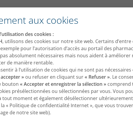
nébulisation ?
ement aux cookies
La qualité de la nébulisatio
’utilisation des cookies :
H
, utilisons des cookies sur notre site web. Certains d’entre
 exemple pour l’autorisation d’accès au portail des pharmac
 pas absolument nécessaires mais nous aident à améliorer 
oiter de manière rentable.
ntir à l’utilisation de cookies qui ne sont pas nécessaires 
 accepter »
ou refuser en cliquant sur
« Refuser »
. Le cons
le bouton
« Accepter et enregistrer la sélection »
comprend t
okies présélectionnées ou sélectionnées par vous. Vous p
à tout moment et également désélectionner ultérieurement
la « Politique de confidentialité Internet », que vous trouv
page de notre site web).
ts des maladies respiratoires ne
paramètres permettant de les