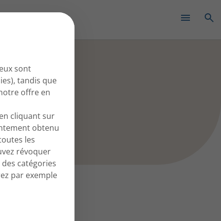
✕
n
 eux sont
ies), tandis que
notre offre en
en cliquant sur
entement obtenu
outes les
ouvez révoquer
 des catégories
erez par exemple