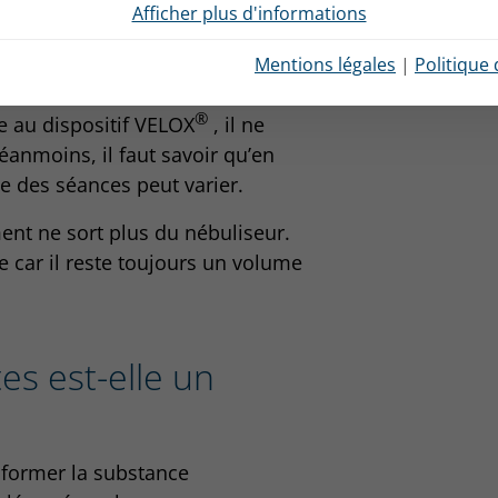
Afficher plus d'informations
Mentions légales
|
Politique 
ctement 2,5 millilitres de
®
e au dispositif VELOX
, il ne
anmoins, il faut savoir qu’en
ée des séances peut varier.
nt ne sort plus du nébuliseur.
ve car il reste toujours un volume
tes est-elle un
sformer la substance