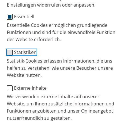
Einstellungen widerrufen oder anpassen.
Essentiell
Gebrauchsanweisung
Essentielle Cookies ermöglichen grundlegende
Funktionen und sind für die einwandfreie Funktion
®
der Website erforderlich.
PARI PEP
System I
Statistiken
Gebrauchsanweisung
Statistik-Cookies erfassen Informationen, die uns
PARI PEP I and II
helfen zu verstehen, wie unsere Besucher unsere
Bestell-Nr.: 018G6100
6 MB
Instructions for use 018D0003-E-11/15
Website nutzen.
PARI DE
Produkte
Ersatzteile und Zubehör
Externe Inhalte
Wir verwenden externe Inhalte auf unserer
Website, um Ihnen zusätzliche Informationen und
+49 (0) 8151 279 279
Funktionen anzubieten und unser Onlineangebot
nutzerfreundlich zu gestalten.