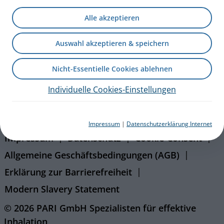
Kontakt
Alle akzeptieren
Blog
Auswahl akzeptieren & speichern
Karriere
Nicht-Essentielle Cookies ablehnen
Presseportal
Individuelle Cookies-Einstellungen
eFlow Partnering
PARI International
Impressum
|
Datenschutzerklärung Internet
Impressum
Datenschutz
Cookie-Consent
Allgemeine Geschäftsbedingungen (AGB)
Erklärung zur Barrierefreiheit
Modern Slavery Statement
© 2026 PARI GmbH Spezialisten für effektive
Inhalation