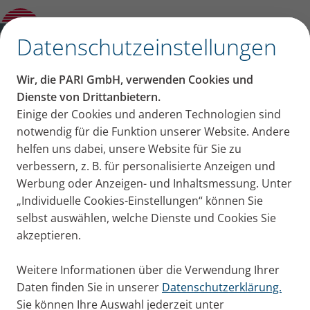
Konformitätserklärungen
✕
Datenschutzeinstellungen
Informationsmaterialien
Wir, die PARI GmbH, verwenden Cookies und
zum Downloaden
Dienste von Drittanbietern.
Einige der Cookies und anderen Technologien sind
notwendig für die Funktion unserer Website. Andere
helfen uns dabei, unsere Website für Sie zu
verbessern, z. B. für personalisierte Anzeigen und
Werbung oder Anzeigen- und Inhaltsmessung. Unter
„Individuelle Cookies-Einstellungen“ können Sie
selbst auswählen, welche Dienste und Cookies Sie
Wir unterstützen Sie gerne mit unseren
akzeptieren.
Printmaterialien. In unserem Downloadcenter finden
Weitere Informationen über die Verwendung Ihrer
Sie eine Auswahl von Broschüren zur
Daten finden Sie in unserer
Datenschutzerklärung.
Kundeninformation oder Verkaufsunterstützung.
Sie können Ihre Auswahl jederzeit unter