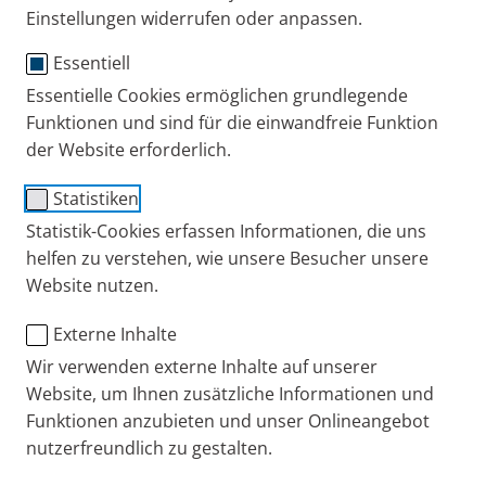
Einstellungen widerrufen oder anpassen.
Loggen Sie sich ein, um mehr zu
erfahren.
Essentiell
Essentielle Cookies ermöglichen grundlegende
Sie haben bereits einen Zugang zum PARI
Funktionen und sind für die einwandfreie Funktion
Apotheken- und Fachhandelsportal, dann melden
der Website erforderlich.
Sie sich einfach an, oder registrieren Sie sich
Statistiken
kostenfrei neu.
Statistik-Cookies erfassen Informationen, die uns
Anmelden
Registrieren
helfen zu verstehen, wie unsere Besucher unsere
Website nutzen.
PARI DE
Apotheken
Download Infomateria
Externe Inhalte
Wir verwenden externe Inhalte auf unserer
Website, um Ihnen zusätzliche Informationen und
+49 (0) 8151 279 279
Funktionen anzubieten und unser Onlineangebot
nutzerfreundlich zu gestalten.