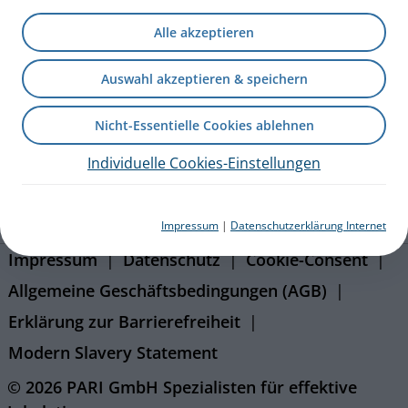
Kontakt
Alle akzeptieren
Blog
Auswahl akzeptieren & speichern
Karriere
Nicht-Essentielle Cookies ablehnen
Presseportal
Individuelle Cookies-Einstellungen
eFlow Partnering
PARI International
Impressum
|
Datenschutzerklärung Internet
Impressum
Datenschutz
Cookie-Consent
Allgemeine Geschäftsbedingungen (AGB)
Erklärung zur Barrierefreiheit
Modern Slavery Statement
© 2026 PARI GmbH Spezialisten für effektive