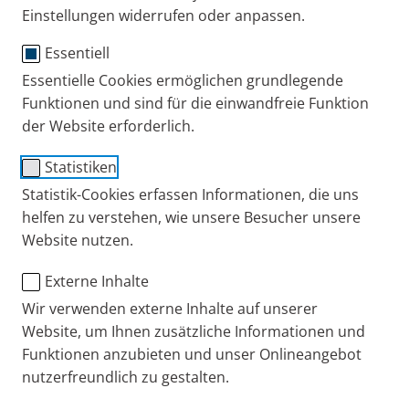
Einstellungen widerrufen oder anpassen.
Produkte anderer Hersteller ohne Bezug zu PARI.
für die Bewerbung von PARI Produkten, die
Essentiell
rechtmäßig zum Zwecke des Weiterverkaufes
Essentielle Cookies ermöglichen grundlegende
erworben wurden, durch PARI Fachhändler und
Funktionen und sind für die einwandfreie Funktion
Vertragspartner.
der Website erforderlich.
Jede andere Verwendung, auch die private Nutzung,
Statistiken
ist nicht gestattet und nur mit gesonderter
Statistik-Cookies erfassen Informationen, die uns
Zustimmung durch PARI in Textform zulässig. Rechte
helfen zu verstehen, wie unsere Besucher unsere
an den abgebildeten Marken und/oder Designs
Website nutzen.
werden darüber hinaus ausdrücklich nicht
Externe Inhalte
übertragen.
Wir verwenden externe Inhalte auf unserer
Hiermit akzeptiere ich die
Website, um Ihnen zusätzliche Informationen und
Nutzungsbedingungen für den Bilder-Download
Funktionen anzubieten und unser Onlineangebot
nutzerfreundlich zu gestalten.