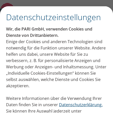
Konformitätserklärungen
✕
Datenschutzeinstellungen
PARI Bildmaterial für Ihre
Wir, die PARI GmbH, verwenden Cookies und
Aktionen
Dienste von Drittanbietern.
Einige der Cookies und anderen Technologien sind
Hier finden Sie kostenloses Bildmaterial von PARI
notwendig für die Funktion unserer Website. Andere
(Fotos zu PARI-Produkten und ihre Anwendung),
helfen uns dabei, unsere Website für Sie zu
das ausschließlich wie folgt genutzt werden darf:
verbessern, z. B. für personalisierte Anzeigen und
Werbung oder Anzeigen- und Inhaltsmessung. Unter
räumlich und zeitlich uneingeschränkt.
„Individuelle Cookies-Einstellungen“ können Sie
nur in unveränderter Form (außer der Größe).
selbst auswählen, welche Dienste und Cookies Sie
nur in Online-Medien oder Print.
akzeptieren.
für die Gestaltung von Medienberichten über
Weitere Informationen über die Verwendung Ihrer
PARI, PARI-Produkte oder geeignete thematische
Daten finden Sie in unserer
Datenschutzerklärung.
Zusammenhänge wie z.B. Inhalationstherapie im
Sie können Ihre Auswahl jederzeit unter
Allgemeinen, nicht aber Medienberichte über