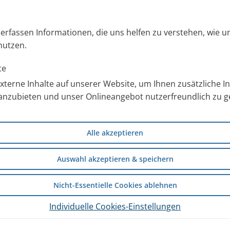
den, hat die Arbeitsgruppe um
 College Park bei 142
s erfassen Informationen, die uns helfen zu verstehen, wie 
ektion in den ersten drei Tagen
nutzen.
eten Luft entnommen, und zwar
te
terne Inhalte auf unserer Website, um Ihnen zusätzliche 
anzubieten und unser Onlineangebot nutzerfreundlich zu ge
e Husten oder Niesen gesammelt
engen auf, die für eine
Alle akzeptieren
 kann eine Tröpfcheninfektion
Auswahl akzeptieren & speichern
Nicht-Essentielle Cookies ablehnen
Inhalation einer NaCL Lösung
öpfchen signifikant über einen
Individuelle Cookies-Einstellungen
ern“ (Abgabe von über 500