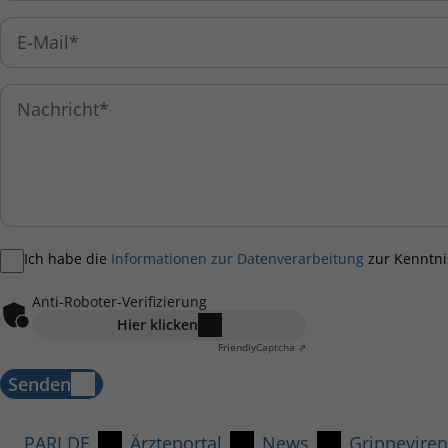
Ich habe die
Informationen zur Datenverarbeitung
zur Kenntn
Anti-Roboter-Verifizierung
Hier klicken
Friendly
Captcha ⇗
Senden
PARI DE
Ärzteportal
News
Grippeviren