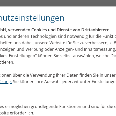
utzeinstellungen
h bereits durch
mbH, verwenden Cookies und Dienste von Drittanbietern.
es und anderen Technologien sind notwendig für die Funkti
helfen uns dabei, unsere Website für Sie zu verbessern, z. B
 Anzeigen und Werbung oder Anzeigen- und Inhaltsmessung.
okies-Einstellungen“ können Sie selbst auswählen, welche D
ptieren.
ionen über die Verwendung Ihrer Daten finden Sie in unser
 einfacher Grippeviren zu
ärung.
Sie können Ihre Auswahl jederzeit unter Einstellung
heitserreger längst nicht nur
 einfaches Atmen genügt völlig.
g die Keimlast der infektiösen
ies ermöglichen grundlegende Funktionen und sind für die 
site erforderlich.