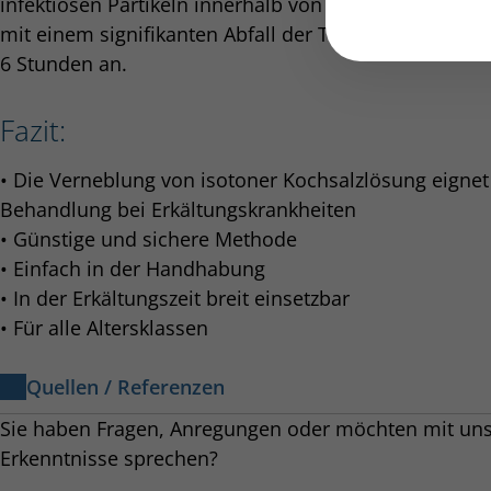
infektiösen Partikeln innerhalb von 6 Stunden) reagie
mit einem signifikanten Abfall der Teilchen von mehr 
6 Stunden an.
Fazit:
• Die Verneblung von isotoner Kochsalzlösung eignet 
Behandlung bei Erkältungskrankheiten
• Günstige und sichere Methode
• Einfach in der Handhabung
• In der Erkältungszeit breit einsetzbar
• Für alle Altersklassen
Quellen / Referenzen
Sie haben Fragen, Anregungen oder möchten mit uns
[1] Yan J, Grantham M, Pantelic J, et al. Infectious viru
Erkenntnisse sprechen?
seasonal influenza cases from a college community. Pro