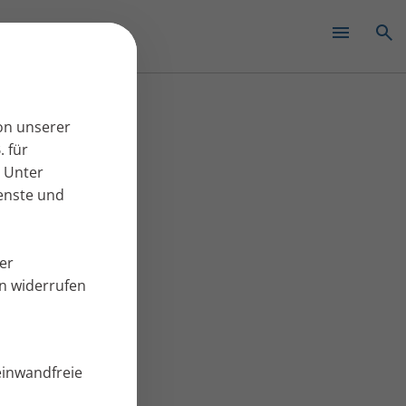
✕
on unserer
. für
 Unter
ienste und
er
en widerrufen
einwandfreie