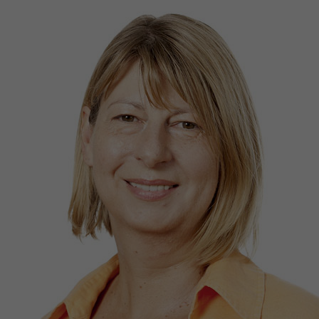
gate exhaled bioaerosols. Proc Natl Acad