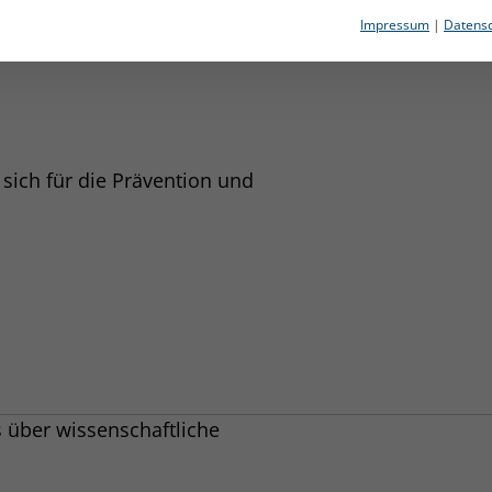
rten auf die Kochsalzinhalation
Impressum
|
Datensc
als 70%. Dieser Effekt hält über
sich für die Prävention und
 über wissenschaftliche
s in exhaled breath of symptomatic
c Natl Acad Sci. 2018;115(5):1081-1086.