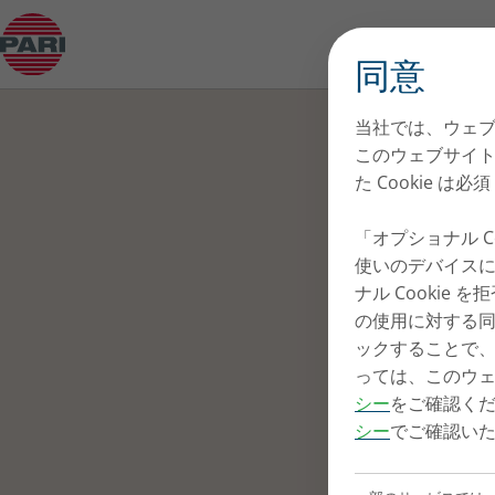
歴史
同意
PARI
当社では、ウェブ
ベーシ
このウェブサイトを
た Cookie は
「オプショナル Coo
使いのデバイスに
ナル Cookie を拒
の使用に対する同意が
ックすることで、い
っては、このウ
シー
をご確認く
シー
でご確認い