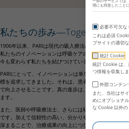
一部のサービスでは
理にも同意したこと
必要不可欠な C
私たちの歩み―Together for Eve
これは必須 Co
ブサイトの適切
1906年以来、PARIは現代の吸入療法の発展を形づくっ
私たちのイノベーションは呼吸ケアの基準を築き続け
統計 Cookie
今も変わらず私たちを結びつけている使命―人々の呼
統計 Cooki
つ情報を収集し
PARIにとって、イノベーションは単なる技術以上のも
標を追求してきました。それは、患者さんとそのケア
外部コンテン
で向上させることです。真の進歩は、人を中心に据え
また、当社はサ
ます。
めにオプショナル 
な Cookie 
また、医師や呼吸療法士、さらには研究や工学分野と
です。加えて信頼性の高い、分かりやすい情報を提供
深まることで、治療成果の向上につながるためです。