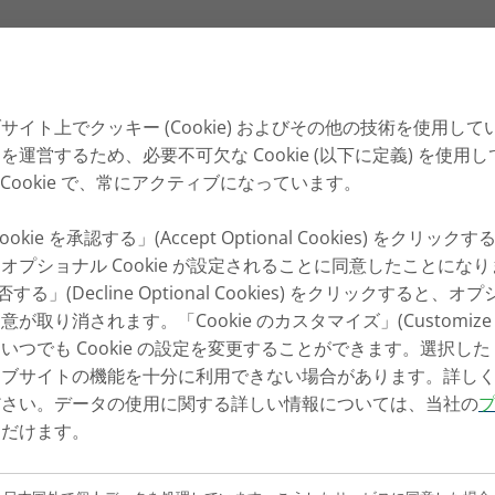
 120年の歩み―伝統に根ざ
サイト上でクッキー (Cookie) およびその他の技術を使用し
ョン
運営するため、必要不可欠な Cookie (以下に定義) を使用
必須 Cookie で、常にアクティブになっています。
kie を承認する」(Accept Optional Cookies) をクリ
オプショナル Cookie が設定されることに同意したことにな
否する」(Decline Optional Cookies) をクリックすると、オプ
取り消されます。「Cookie のカスタマイズ」(Customize Co
つでも Cookie の設定を変更することができます。選択した Co
ェブサイトの機能を十分に利用できない場合があります。詳し
ださい。データの使用に関する詳しい情報については、当社の
ただけます。