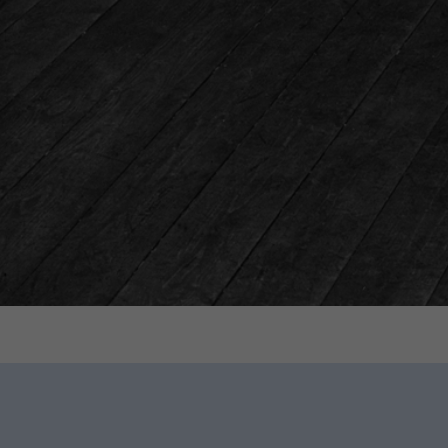
てPARI
、吸入療法の
んや医療従
harma
PARI
吸入が初め
ーズを導入。
 BOYシ
®
®
otect
X
マスク