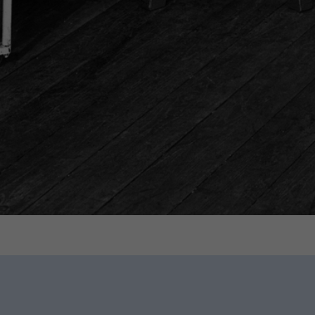
ッパータールにて、小さな製造工房とし
大容量ネブライザー」を開発。
医学と物理学の学術的連携を推進。
Iノズルを特許取得。
BOYを発売。
コンペンディウム』を発行。
タルンベルクに設立。
niversalにより携帯型吸入が可能となり
ンス、英国に子会社を設立し、患者さ
エアロゾル研究所（ARI、後のPARI P
採用し、使いやすさと性能を向上させた
INUSにより、副鼻腔をターゲットとした
世代を発展させたPARI BOY Sシリ
さらなる操作性向上を備えた現行のPARI
中国に子会社を設立。
®
®
ンを含む初の吸入用溶液であるPARI Pr
小児向けに最適化された新しいVORTE
入システムが新たな技術基準を確立。
itabis
Pak、Vantobra
を発売。