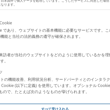
、日本国外で個人データを処理しています。こうしたサービスに同意した場合
になります。
ookie
ry Breath
okie であり、ウェブサイトの基本機能に必要なサービスです。
な機能と当社の法的義務の遵守が確保されます。
てきました。120年以上にわたり、
てきました。その根底にあるのは、
吸をより楽にすることです。
e は、来訪者が当社のウェブサイトをどのように使用しているかを
ます。
のです。すべての進歩は一つの目
に携わる人々の生活を目に見える形
ツ
たイノベーションによって実現され
イトの機能改善、利用状況分析、サードパーティとのインタラ
Cookie (以下に定義) を使用しています。オプショナル Cook
以外のもので、たとえば次のようなものが挙げられます。
の密接な連携も私たちにとって重要
しています。疾患や治療への理解が
すべて受け入れる