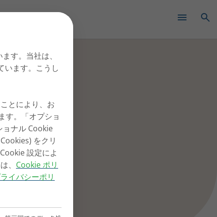
✕
したイノ
ています。当社は、
しています。こうし
ックすることにより、お
ります。「オプショ
ショナル Cookie
okies) をクリ
okie 設定によ
くは、
Cookie ポリ
プライバシーポリ