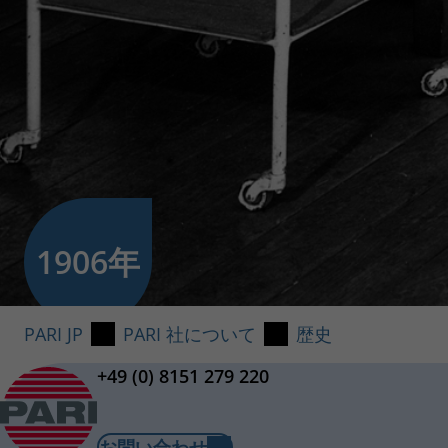
1906年
1920年
1950年
1953年
1968年
1970年
1972年
1985年
1992年
1997年
2001年
2004年
2005年
2006年
2015年
2016年
2019年
2023年
2024年
PARI JP
PARI 社について
歴史
+49 (0) 8151 279 220
ドイツ・ヴ
「PARI
PARIは
初のPAR
初代PARI 
『吸入療法
本社をシュ
PARI U
米国、フラ
ミュンヘンに
最新技術を
PARI S
実績ある機器
最新技術と
日本および
®
®
eFlow
VELOX
天然エクトイ
乳児および
吸
、K
お問い合わせ