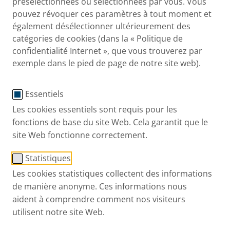
présélectionnées ou sélectionnées par vous. Vous
pouvez révoquer ces paramètres à tout moment et
La mucoviscidose est une maladie génétique, avec
également désélectionner ultérieurement des
laquelle vous êtes né-e ce qui signifie que vous en
catégories de cookies (dans la « Politique de
avez hérité de vos parents. Généralement
confidentialité Internet », que vous trouverez par
diagnostiquée dès l'enfance, elle touche
exemple dans le pied de page de notre site web).
principalement les voies respiratoires et le système
digestif.
Essentiels
Les cookies essentiels sont requis pour les
Plus de 7100 français atteints
fonctions de base du site Web. Cela garantit que le
site Web fonctionne correctement.
La mucoviscidose est la maladie génétique grave la
Statistiques
plus répandue en France. On compte un bébé atteint
Les cookies statistiques collectent des informations
sur 3 500 à 4 000 naissances, soit environ 200
de manière anonyme. Ces informations nous
naissances par an. Ses symptômes peuvent se
aident à comprendre comment nos visiteurs
déclencher à n’importe quel âge, les formes les plus
utilisent notre site Web.
graves étant généralement celles qui se déclarent