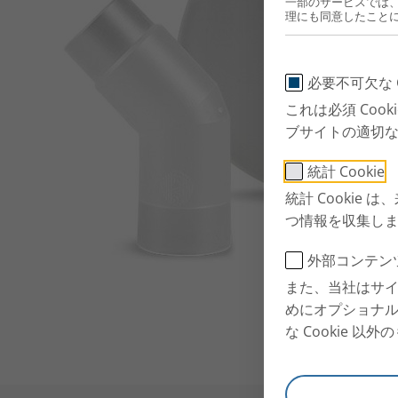
一部のサービスでは
理にも同意したこと
必要不可欠な C
これは必須 Co
ブサイトの適切
統計 Cookie
統計 Cooki
つ情報を収集し
外部コンテン
また、当社はサ
めにオプショナル 
な Cookie 