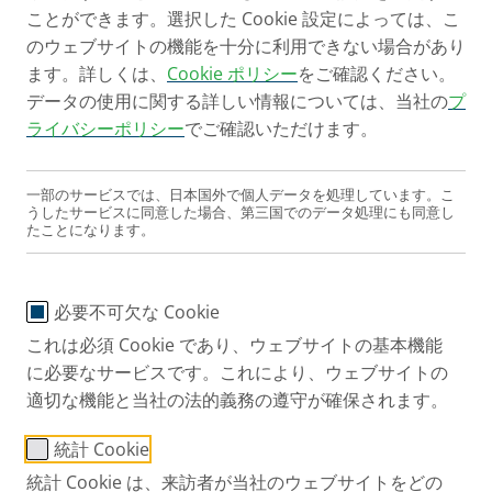
ことができます。選択した Cookie 設定によっては、こ
のウェブサイトの機能を十分に利用できない場合があり
ます。詳しくは、
Cookie ポリシー
をご確認ください。
®
データの使用に関する詳しい情報については、当社の
プ
pari-pep
-システム
ライバシーポリシー
でご確認いただけます。
時間を節約するための理学療
一部のサービスでは、日本国外で個人データを処理しています。こ
法と吸入療法の組み合わせで
うしたサービスに同意した場合、第三国でのデータ処理にも同意し
たことになります。
す。
以下のネブライザーとの使用に適しています。
必要不可欠な Cookie
PARI LC SPRINT, PARI LC SPRINT SP, PARI LC SPRINT
これは必須 Cookie であり、ウェブサイトの基本機能
CENTRAL, PARI LC PLUS.
に必要なサービスです。これにより、ウェブサイトの
商品番号。: 018G4000
適切な機能と当社の法的義務の遵守が確保されます。
PARI JP
製品
Accessories and Spare parts
統計 Cookie
統計 Cookie は、来訪者が当社のウェブサイトをどの