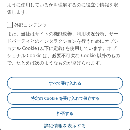
+49 (0) 8151 279 220
ように使用しているかを理解するのに役立つ情報を収
集します。
お問い合わせ
外部コンテンツ
また、当社はサイトの機能改善、利用状況分析、サー
ポータル
ドパーティとのインタラクションを行うためにオプシ
International page
ョナル Cookie (以下に定義) を使用しています。オプ
PARI 製品紹介
ショナル Cookie は、必要不可欠な Cookie 以外のもの
で、たとえば次のようなものが挙げられます。
®
PARI BOY
Pro
®
PARI BOY
Junior
すべて受け入れる
PARI BASIC
特定の Cookie を受け入れて保存する
商標
プライバシーポリシー日本
拒否する
Cookie ポリシー
クッキーの同意
Accessibility Statement
詳細情報を表示する