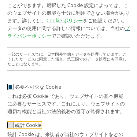
ことができます。選択した Cookie 設定によっては、こ
のウェブサイトの機能を十分に利用できない場合があり
ます。詳しくは、
Cookie ポリシー
をご確認ください。
PARI BABY Mask Size 2
データの使用に関する詳しい情報については、当社の
プ
ライバシーポリシー
でご確認いただけます。
商品番号。: 041G0702
一部のサービスでは、日本国外で個人データを処理しています。こ
PARI JP
製品
Accessories and Spare parts
うしたサービスに同意した場合、第三国でのデータ処理にも同意し
たことになります。
+49 (0) 8151 279 220
必要不可欠な Cookie
お問い合わせ
これは必須 Cookie であり、ウェブサイトの基本機能
に必要なサービスです。これにより、ウェブサイトの
ポータル
適切な機能と当社の法的義務の遵守が確保されます。
International page
統計 Cookie
PARI 製品紹介
統計 Cookie は、来訪者が当社のウェブサイトをどの
®