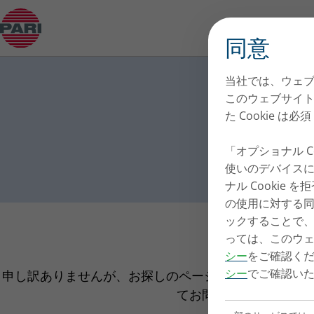
PARI 社について
Open Submenu
同意
当社では、ウェブ
このウェブサイトを
た Cookie は
「オプショナル Coo
使いのデバイスに
ナル Cookie を拒
の使用に対する同意が
ックすることで、い
っては、このウ
シー
をご確認く
シー
でご確認い
申し訳ありませんが、お探しのページは存在しません。 pa
てお問い合わせくださ