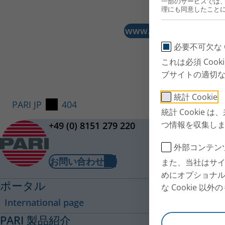
一部のサービスでは
理にも同意したこと
www.pari.comに戻る
必要不可欠な C
これは必須 Co
ブサイトの適切
統計 Cookie
PARI JP
404
統計 Cooki
つ情報を収集し
+49 (0) 8151 279 220
外部コンテン
お問い合わせ
また、当社はサ
めにオプショナル 
ポータル
な Cookie 
International page
PARI 製品紹介