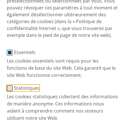
présélectionnées ou sélectionnées par vous. Vous
pouvez révoquer ces paramètres à tout moment et
également désélectionner ultérieurement des
catégories de cookies (dans la « Politique de
®
PARI LC SPRINT
SP avec
confidentialité Internet », que vous trouverez par
exemple dans le pied de page de notre site web).
masque PARI enfants
Essentiels
®
Nébuliseur PARI LC SPRINT
Les cookies essentiels sont requis pour les
SP avec masque PARI pour
fonctions de base du site Web. Cela garantit que le
site Web fonctionne correctement.
enfants Insert de gicleur
transparent
Statistiques
Les cookies statistiques collectent des informations
de manière anonyme. Ces informations nous
Nébuliseurs basés sur la technologie
aident à comprendre comment nos visiteurs
cliniquement prouvée PARI LC SPRINT
utilisent notre site Web.
Insert de gicleur transparent
: pour un dépôt
efficace dans la zone centrale des poumons chez