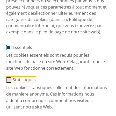
présélectionnées ou sélectionnées par vous. Vous
pouvez révoquer ces paramètres à tout moment et
également désélectionner ultérieurement des
catégories de cookies (dans la « Politique de
Transformateur pour
confidentialité Internet », que vous trouverez par
exemple dans le pied de page de notre site web).
®
générateur VELOX
Essentiels
No de commande: 55G7100
Les cookies essentiels sont requis pour les
Accueil
Nos produits
Accessories and Spa
fonctions de base du site Web. Cela garantit que le
site Web fonctionne correctement.
Statistiques
01 56 83 85 00
Les cookies statistiques collectent des informations
de manière anonyme. Ces informations nous
aident à comprendre comment nos visiteurs
Contactez-nous
utilisent notre site Web.