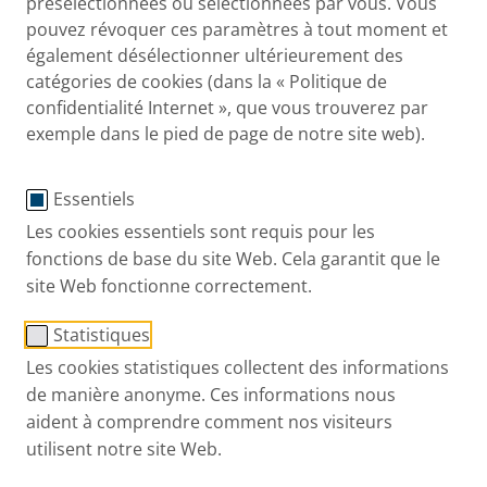
présélectionnées ou sélectionnées par vous. Vous
pouvez révoquer ces paramètres à tout moment et
également désélectionner ultérieurement des
catégories de cookies (dans la « Politique de
Système de nettoyage
confidentialité Internet », que vous trouverez par
exemple dans le pied de page de notre site web).
VELOXcare
No de commande: 55G6100
Essentiels
Les cookies essentiels sont requis pour les
Accueil
Nos produits
Accessories and Spa
fonctions de base du site Web. Cela garantit que le
site Web fonctionne correctement.
Statistiques
01 56 83 85 00
Les cookies statistiques collectent des informations
de manière anonyme. Ces informations nous
aident à comprendre comment nos visiteurs
Contactez-nous
utilisent notre site Web.
Les maladies respiratoires