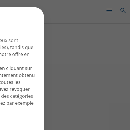
S
✕
 eux sont
ies), tandis que
notre offre en
en cliquant sur
entement obtenu
outes les
ouvez révoquer
 des catégories
erez par exemple