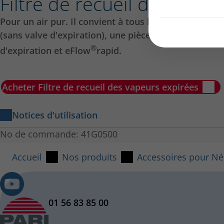
Filtre de recueil des vape
Pour un air pur. Il convient à tous les nébuliseurs 
(sans valve d'expiration), une pièce en Y et un filtre
®
d'expiration et eFlow
rapid.
Acheter Filtre de recueil des vapeurs expirées
Notices d'utilisation
Notice d'utilisation Support pour filtre de 
No de commande: 41G0500
Accueil
Nos produits
Accessoires pour Né
01 56 83 85 00