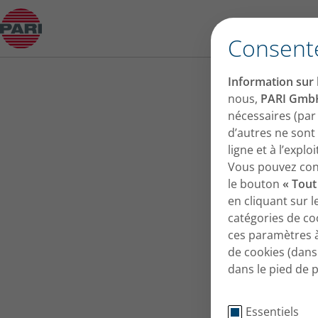
Système PARI PEP
Consent
Information sur l
nous,
PARI Gmb
nécessaires (par
d’autres ne sont
ligne et à l’expl
Vous pouvez conse
le bouton
« Tout
en cliquant sur 
catégories de co
ces paramètres 
de cookies (dans 
dans le pied de 
Essentiels