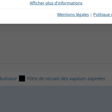
urs expirées
Afficher plus d'informations
PARI et inclut un embout buccal
Mentions légales
|
Politique 
 d'expiration avec valve
recueil des vapeurs expirées
1 Mo
buliseur
Filtre de recueil des vapeurs expirées