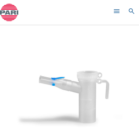
PARI LCD 喷雾器
Open Submenu