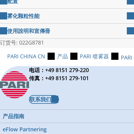
配置
带阀门系统、通用口含器和连接管的喷雾器。
雾化颗粒性能
易于组装，可快速使用。仅由几个单独的部件组
PARI LC PLUS 喷雾器与 PARI COMPACT2 压缩机结
使用說明和宣傳冊
成，卫生安全。
合使用。
PARI LC PLUS 喷雾器由安全且通过高标准测试
PARI LC PLUS
订货号: 022G8781
892 KB
说明书 022D0145-S 2021-04
的材料（不含增塑剂）制成。
可吸入药物递送率:
64 µl/min
®
PARI CHINA CN
产品
PARI 喷雾器
用户指南 – 使用PARI LC PLUS
进行雾化
PARI LC PLUS 喷雾器已用于一系列雾化治疗用
PARI
MMAD:
4.5 µm
2 MB
治疗 使用
药的临床试验，可在患者指导中找到。
电话：+49 8151 279-220
用户指南 022D0142-B-2022-08
PARI LC PLUS 喷雾器易于清洁，可消毒，以确
可吸入粒子(< 5 µm)比例:
53 %
传真：+49 8151 279-101
保高卫生标准。
根据DIN EN ISO 27427:2020-2标准进行测量（使用
沙丁胺醇）
联系我们
产品指南
eFlow Partnering