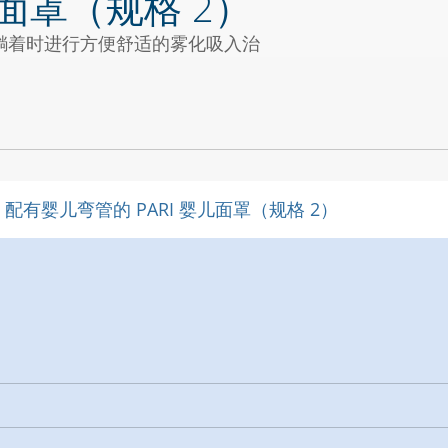
儿面罩（规格 2）
宝在躺着时进行方便舒适的雾化吸入治
3 岁婴幼儿
配有婴儿弯管的 PARI 婴儿面罩（规格 2）
化杯一起使用。