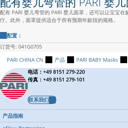
配有婴儿弯管的 PARI 婴
配有 PARI 婴儿弯管的 PARI 婴儿面罩，还可以让宝
疗。此外，面罩提供适合于所有预期年龄段的规格。
配置：
配有婴儿弯管的 PARI 婴儿面罩（规格 2），适合 1-
订货号: 041G0705
PARI 婴儿面罩以硅胶材料制成，不含有害物质。
PARI CHINA CN
产品
PARI BABY Masks
PARI 婴儿面罩可以居家及在医院中使用
电话：+49 8151 279-220
传真：+49 8151 279-101
可与 PARI LC SPRINT 和 PARI LC PLUS 雾
易于清洁，可消毒，以确保高卫生标准
由通过超高标准测试的安全材料制成
联系我们
PARI 婴儿面罩和 PARI 婴儿弯管必须同时使用
德国制造
产品指南