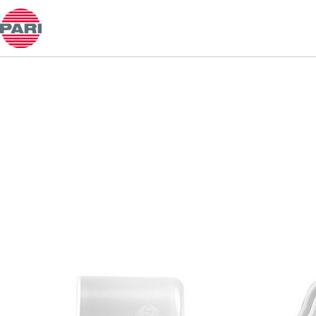
配有婴儿弯管的 PARI 婴儿面罩（规格 2）