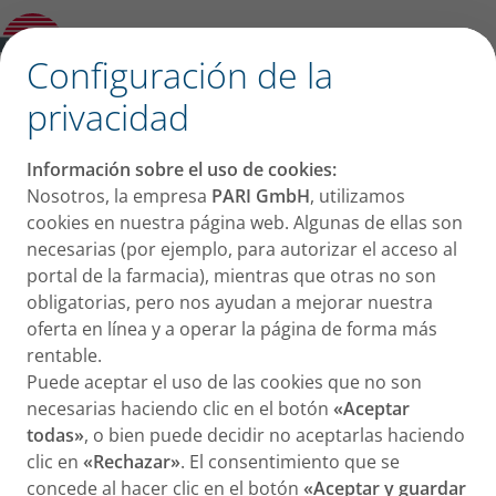
Historia
✕
Configuración de la
El grupo PARI
privacidad
Información sobre el uso de cookies:
Nosotros, la empresa
PARI GmbH
, utilizamos
cookies en nuestra página web. Algunas de ellas son
necesarias (por ejemplo, para autorizar el acceso al
portal de la farmacia), mientras que otras no son
obligatorias, pero nos ayudan a mejorar nuestra
Éxitos en todo el mundo
oferta en línea y a operar la página de forma más
rentable.
Puede aceptar el uso de las cookies que no son
PARI es una empresa independiente de propiedad
necesarias haciendo clic en el botón
«Aceptar
privada desde 1906. Bajo el nombre de PARI Medical
todas»
, o bien puede decidir no aceptarlas haciendo
Holding, los diferentes segmentos de negocio se
clic en
«Rechazar»
. El consentimiento que se
organizan en las siguientes subsidiarias:
concede al hacer clic en el botón
«Aceptar y guardar