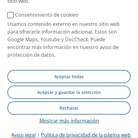
sitio web.
Fabrica medicamentos y dispositivos de inhalación
Consentimiento de cookies
®
que utilizan la tecnología eFlow
. Una de sus áreas
Usamos contenido externo en nuestro sitio web
principales es el desarrollo de combinaciones
para ofrecerle información adicional. Estos son
optimizadas de fármacos y dispositivos mediante
Google Maps, Youtube y DocCheck. Puede
acuerdos de liciencia
encontrar más información en nuestro aviso de
protección de datos.
PARI Respiratory Equipment, Inc.
Aceptar todas
Un socio de confianza a la hora de proporcionar
dispositivos respiratorios y combinaciones de
Aceptar y guardar la selección
fármacos/dispositivos a pacientes, profesionales
sanitarios y empresas farmacéuticas en Estados
Rechazar
Unidos, Canadá y Latinoamérica.
Mostrar más información
Aviso legal
|
Politica de privacidad de la página web