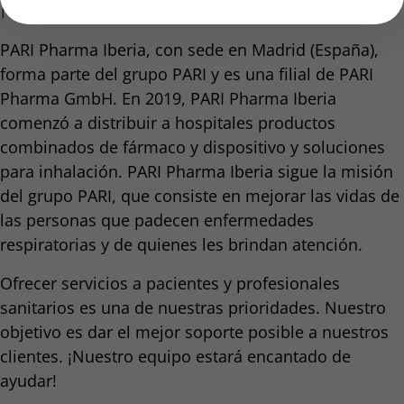
PARI Pharma Iberia S.L.
PARI Pharma Iberia, con sede en Madrid (España),
forma parte del grupo PARI y es una filial de PARI
Pharma GmbH. En 2019, PARI Pharma Iberia
comenzó a distribuir a hospitales productos
combinados de fármaco y dispositivo y soluciones
para inhalación. PARI Pharma Iberia sigue la misión
del grupo PARI, que consiste en mejorar las vidas de
las personas que padecen enfermedades
respiratorias y de quienes les brindan atención.
Ofrecer servicios a pacientes y profesionales
sanitarios es una de nuestras prioridades. Nuestro
objetivo es dar el mejor soporte posible a nuestros
clientes. ¡Nuestro equipo estará encantado de
ayudar!