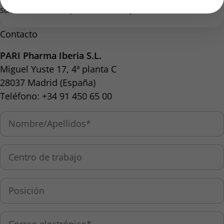
Soluciones salinas hipertónicas al 3 % y al 6 %.
Contacto
PARI Pharma Iberia S.L.
Miguel Yuste 17, 4ª planta C
28037 Madrid (España)
Teléfono: +34 91 450 65 00