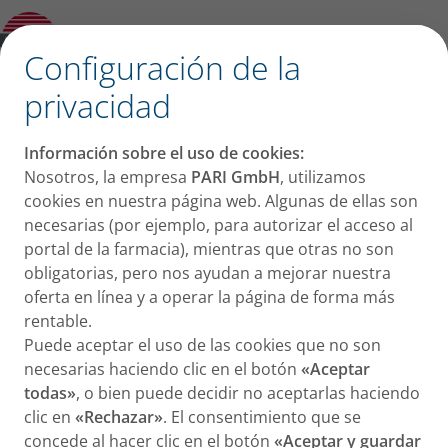
Contacto
✕
Configuración de la
Together for every breath
privacidad
Inspiramos y espiramos más de 20.000 veces al día.
Información sobre el uso de cookies:
Es algo que damos por sentado. Hasta que se
Nosotros, la empresa
PARI GmbH
, utilizamos
convierte en un desafío. Por eso nos
cookies en nuestra página web. Algunas de ellas son
comprometemos a seguir avanzando continuamente
necesarias (por ejemplo, para autorizar el acceso al
en las terapias para enfermedades respiratorias. Así
portal de la farmacia), mientras que otras no son
apoyamos a los pacientes, a sus familias y a los
obligatorias, pero nos ayudan a mejorar nuestra
oferta en línea y a operar la página de forma más
profesionales sanitarios que los atienden.
rentable.
Sobre PARI
Puede aceptar el uso de las cookies que no son
necesarias haciendo clic en el botón
«Aceptar
todas»
, o bien puede decidir no aceptarlas haciendo
clic en
«Rechazar»
. El consentimiento que se
concede al hacer clic en el botón
«Aceptar y guardar