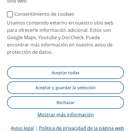
sitio web.
Consentimiento de cookies
Usamos contenido externo en nuestro sitio web
®
Sistema eFlow
rapid
para ofrecerle información adicional. Estos son
Pacientes de todo el mundo utilizan la tecnología eFlow que ha
Google Maps, Youtube y DocCheck. Puede
demostrado su eficacia en el entorno clínico.
encontrar más información en nuestro aviso de
protección de datos.
Aceptar todas
Aceptar y guardar la selección
Rechazar
Mostrar más información
Aviso legal
|
Politica de privacidad de la página web
®
MucoClear