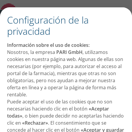
MucoClear
6%
®
✕
Configuración de la
Soluciones Hipertónicas
privacidad
Información sobre el uso de cookies:
Nosotros, la empresa
PARI GmbH
, utilizamos
cookies en nuestra página web. Algunas de ellas son
necesarias (por ejemplo, para autorizar el acceso al
portal de la farmacia), mientras que otras no son
obligatorias, pero nos ayudan a mejorar nuestra
oferta en línea y a operar la página de forma más
rentable.
Puede aceptar el uso de las cookies que no son
necesarias haciendo clic en el botón
«Aceptar
®
todas»
, o bien puede decidir no aceptarlas haciendo
MucoClear
3% Solución hipertónica para inhalación
clic en
«Rechazar»
. El consentimiento que se
Solución salina hipertónica al 3%.
concede al hacer clic en el botón
«Aceptar y guardar