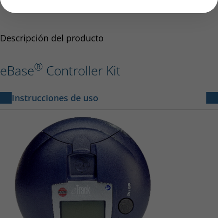
Descripción del producto
®
eBase
Controller Kit
Instrucciones de uso
NCP eBase Controller
18 MB
Instructions for use – NCP eBase Controller EU-
678D1177-A