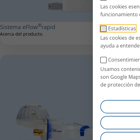
Las cookies esen
funcionamiento d
®
Sistema eFlow
rapid
Estadísticas
Acerca del producto.
Las cookies de e
ayuda a entender
Consentimien
Usamos contenido
son Google Maps
de protección de