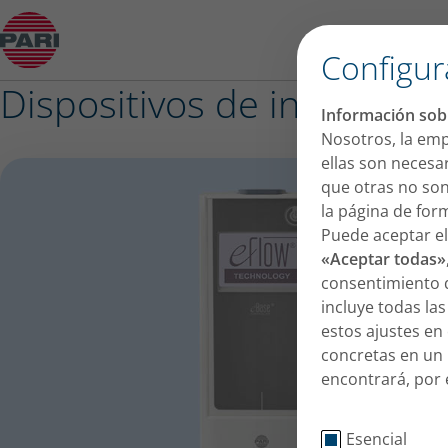
Sistema eFlow
Configur
Dispositivos de inhalación
Información sobr
Nosotros, la em
ellas son necesar
que otras no son
la página de for
Puede aceptar el
«Aceptar todas»
consentimiento q
incluye todas la
estos ajustes en
concretas en un 
encontrará, por 
Esencial