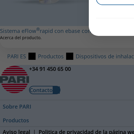
®
Sistema eFlow
rapid con ebase controller
Acerca del producto.
PARI ES
Productos
Dispositivos de inhala
+34 91 450 65 00
Contacto
Sobre PARI
Productos
Aviso legal
Politica de privacidad de la página w