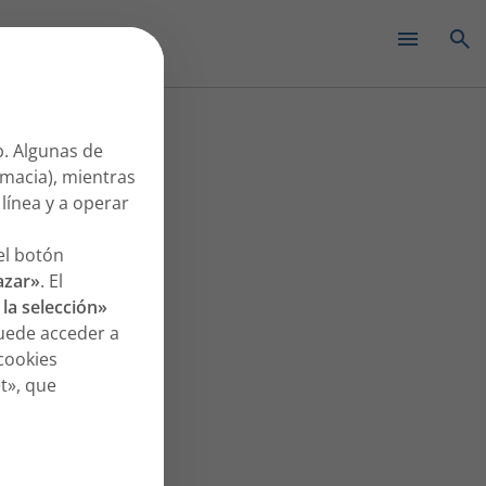
rapid con ebase controller
✕
b. Algunas de
rmacia), mientras
línea y a operar
el botón
azar»
. El
la selección»
Puede acceder a
cookies
t», que