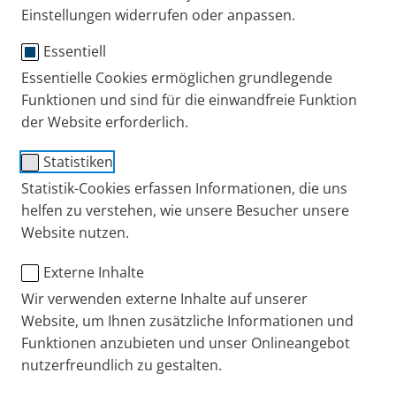
Einstellungen widerrufen oder anpassen.
Essentiell
PARI BABY Maske Größe 1
Essentielle Cookies ermöglichen grundlegende
Funktionen und sind für die einwandfreie Funktion
mit BABY Winkel
der Website erforderlich.
Für Babys bis ca. 1 Jahr
Statistiken
Statistik-Cookies erfassen Informationen, die uns
Weiche Silikonmaske zur Inhalationstherapie bei
helfen zu verstehen, wie unsere Besucher unsere
Website nutzen.
Atemwegserkrankungen. Der BABY Winkel
ermöglicht die Inhalationstherapie im Sitzen oder
Externe Inhalte
Liegen. Die Maske kann mit den PARI
Wir verwenden externe Inhalte auf unserer
Düsenverneblern kombiniert werden.
Website, um Ihnen zusätzliche Informationen und
Funktionen anzubieten und unser Onlineangebot
Gebrauchsanweisung
nutzerfreundlich zu gestalten.
PARI BABY Maske Größe 0-3
Bestell-Nr.: 041G0901
441 KB