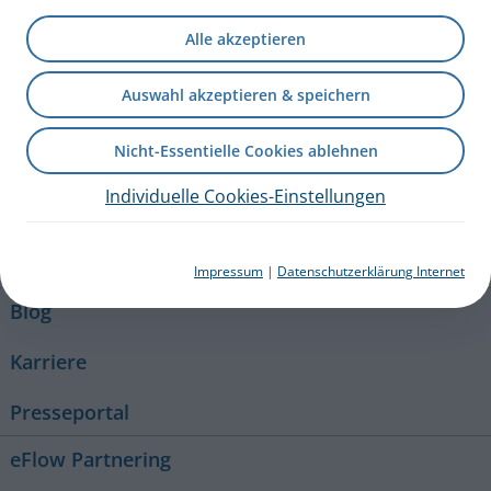
Gebrauchsanweisung – 041D2100-B 2024-06-03
PZN: 19136529
Alle akzeptieren
PARI DE
Produkte
Ersatzteile und Zubehör
Auswahl akzeptieren & speichern
Nicht-Essentielle Cookies ablehnen
+49 (0) 8151 279 279
Individuelle Cookies-Einstellungen
Kontakt
Impressum
|
Datenschutzerklärung Internet
Blog
Karriere
Presseportal
eFlow Partnering