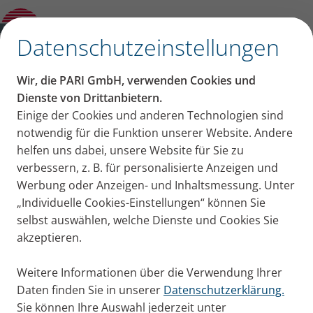
Presseinfo – PARI erhält die Auszeichnung
„Deutsche Marken Ikone“
✕
Datenschutzeinstellungen
PARI Presseportal
Wir, die PARI GmbH, verwenden Cookies und
Pressemitteilungen, Bildmaterial und Aktuelles von
Dienste von Drittanbietern.
Einige der Cookies und anderen Technologien sind
PARI für Ihre Pressearbeit
notwendig für die Funktion unserer Website. Andere
helfen uns dabei, unsere Website für Sie zu
verbessern, z. B. für personalisierte Anzeigen und
Werbung oder Anzeigen- und Inhaltsmessung. Unter
„Individuelle Cookies-Einstellungen“ können Sie
selbst auswählen, welche Dienste und Cookies Sie
akzeptieren.
Herzlich willkommen im PARI
Presseportal.
Weitere Informationen über die Verwendung Ihrer
Daten finden Sie in unserer
Datenschutzerklärung.
Sie können Ihre Auswahl jederzeit unter
Hier finden Sie unsere Pressemitteilungen von PARI