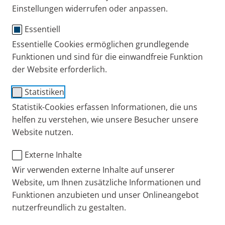
Einstellungen widerrufen oder anpassen.
und alle Informationen zur PARI Group.
Selbstverständlich möchten wir Ihre Arbeit auch mit
Essentiell
speziellem Bildmaterial unterstützen. Daher finden
Essentielle Cookies ermöglichen grundlegende
Sie auch einen Bilderdownload, den Sie nach
Funktionen und sind für die einwandfreie Funktion
Zustimmung der Nutzungsbestimmungen kostenfrei
der Website erforderlich.
nutzen können.
Statistiken
Statistik-Cookies erfassen Informationen, die uns
Sie wollen tiefere Recherchen anstellen? Wir haben
helfen zu verstehen, wie unsere Besucher unsere
für Sie wissenschaftliche Informationen
Website nutzen.
zusammengestellt, wie zum Beispiel
Studienergebnisse zur Wirksamkeit und Sicherheit
Externe Inhalte
der Feuchtinhalationstherapie mit der
Wir verwenden externe Inhalte auf unserer
3%igen Inhalationslösung plus
Website, um Ihnen zusätzliche Informationen und
dazugehörige Erfahrungen aus der stationären
Funktionen anzubieten und unser Onlineangebot
nutzerfreundlich zu gestalten.
Kinder- und Jugendrehabilitation.