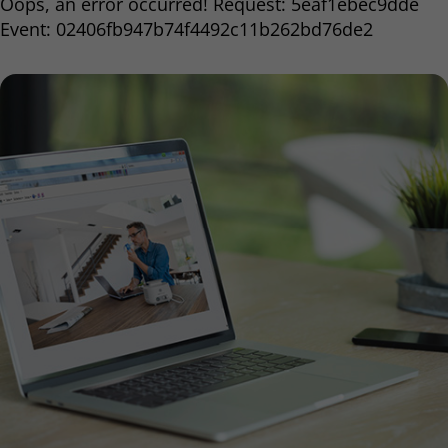
Oops, an error occurred! Request: 5eaf1ebec9dde
Event: 02406fb947b74f4492c11b262bd76de2